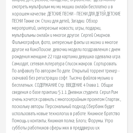
смотреть мультфильм ми ми мишки онлайн бесплатно и в
хорошем качестве. ДЕТСКИЕ ПЕСНИ - ПЕСНИ ДЛЯ ДЕТЕЙ ДЕТСКИЕ
ПЕСНИ Также см. Стихи для детей, Загадки. Обзор
мероприятий, интересные новости, игры, подарки,
мультфильмы онлайн и многое другое. Сергей Смирнов.
Фильмография, фото, интересные факты из жизни и многое
другое на КиноПоиске. девочки модели поздравления с днем
рождения женщине 22 года картинки девушка одевалка игра.
Самиздат, сетевая литература Список жанров. Сортировать:
По алфавиту По авторам По дате. Открытый торрент трекер -
скачивай без регистрации софт. Тысячи файлов музыки и
бесплатных. СОДЕРЖАНИЕ Стр. ВВЕДЕНИЕ 4 Глава 1. Общие
сведения о базе практики 5 1.1 Дневник студента. Серил Рим
очень хочется сравнить с многосерийным проектом Спартак ,
поскольку авторы. Персональный подход Сбербанк будет
использовать новые технологии в работе. Книжное братство
Помощь и контакты; Книжная полка; Блоги; Форумы. Утро
субботы работников сферы жкх в преддверии их