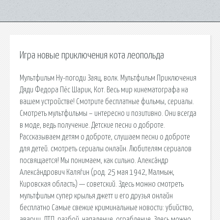
Игра новые приключения кота леопольда
Мультфильм Ну-погоди Заяц, волк. Мультфильм Приключения
Дяди Федора Пёс Шарик, Кот. Весь мир кинематографа на
вашем устройстве! Смотрите бесплатные фильмы, сериалы.
Смотреть мультфильмы – интересно и позитивно. Они всегда
в моде, ведь получение. Детские песни о доброте.
Рассказываем детям о доброте, слушаем песни о доброте
для детей. cмотреть сериалы онлайн. Любителям сериалов
посвящается! Мы понимаем, как сильно. Алекса́ндр
Алекса́ндрович Каля́гин (род. 25 мая 1942, Малмыж,
Кировская область) — советский. Здесь можно смотреть
мультфильм супер крылья джетт и его друзья онлайн
бесплатно Самые свежие криминальные новости: убийство,
аварии, ДТП, разбой, нападение, ограбление. Здесь можно