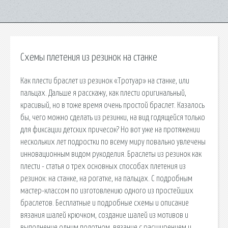
Схемы плетения из резинок на станке
Как плести браслет из резинок «Тротуар» на станке, или
пальцах. Дальше я расскажу, как плести оригинальный,
красивый, но в тоже время очень простой браслет. Казалось
бы, чего можно сделать из резинки, на вид годящейся только
для фиксации детских причесок? Но вот уже на протяжении
нескольких лет подростки по всему миру повально увлечены
инновационным видом рукоделия. Браслеты из резинок как
плести - статья о трех основных способах плетения из
резинок: на станке, на рогатке, на пальцах. С подробным
мастер-классом по изготовлению одного из простейших
браслетов. Бесплатные и подробные схемы и описание
вязания шалей крючком, создание шалей из мотивов и
выполнение одним полотном, вязание с расширением и