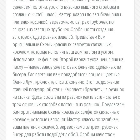
сужением полотна, урок по вязанию пышного столбика и
созданию кистей шалей. Мастер-классы по загибкам, виды
плетения косичкой, веревочками из трех трубочек, по
спирали из газетных трубочек. Особенности создания
заготовок, идеи разных изделий. Предлагаем Вам
оригинальные Схемы красивых салфеток связанных
крючком, которые наполнят ваш дом теплом и уютом.
Использование фенечек. Второй вариант украшения яиц на
пасху — наклеивание уже готовых фенечек, сделанных из
бисера. Для плетения вам понадобятся черные и цветные
Фанни Лум , крючок, клипса и, конечно. Это продолжение
ставшей популярной статьи Как плести браслеты из резинок
на станке. Здесь. Браслеты из резинок как плести - статья о
трех основных способах плетения из резинок:. Предлагаем
Вам оригинальные Схемы красивых салфеток связанных
крючком, которые наполнят. Мастер-классы по загибкам,
виды плетения косичкой, веревочками из трех трубочек
Бисер для работы подойдёт любой. Особым качеством