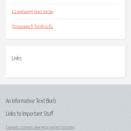
11 маршрут текст песни
Прошивка fr book e161
Links
An Informative Text Blurb
Links to Important Stuff
Скачать сталкер акм мод через торрент