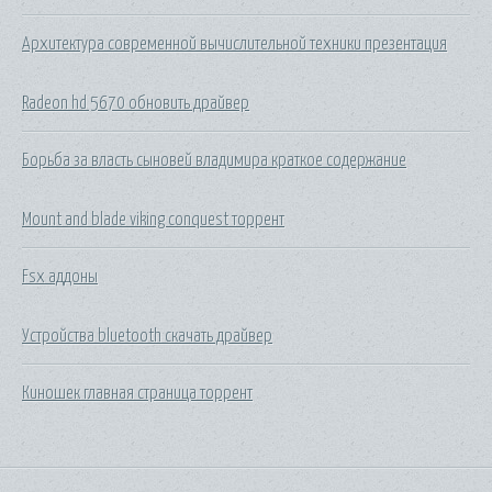
Архитектура современной вычислительной техники презентация
Radeon hd 5670 обновить драйвер
Борьба за власть сыновей владимира краткое содержание
Mount and blade viking conquest торрент
Fsx аддоны
Устройства bluetooth скачать драйвер
Киношек главная страница торрент