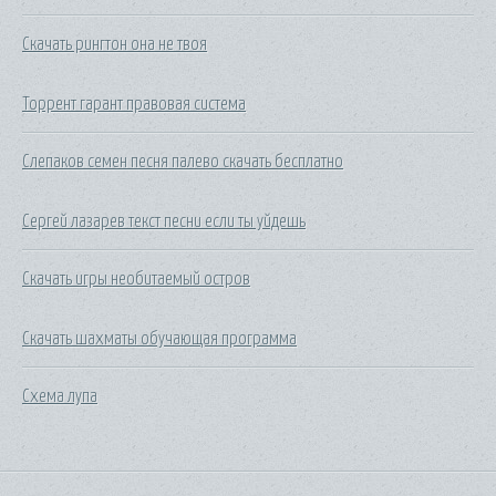
Скачать рингтон она не твоя
Торрент гарант правовая система
Слепаков семен песня палево скачать бесплатно
Сергей лазарев текст песни если ты уйдешь
Скачать игры необитаемый остров
Скачать шахматы обучающая программа
Схема лупа