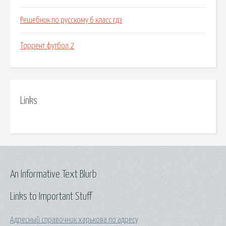
Решебник по русскому 6 класс гдз
Торрент футбол 2
Links
An Informative Text Blurb
Links to Important Stuff
Адресный справочник харькова по адресу