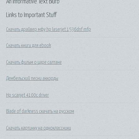
An Informative Text Blurb
Links to Important Stuff
Скачать драйвер мфу hp laserjet 1536dnf mfp
Скачать книги для ebook
Скачать фильм о царе салтане
Дембельский песни аккорды
Hp scanjet 4100c driver
Blade of darkness скачать на русском
Скачать картинку на одноклассники