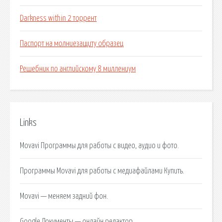
Darkness within 2 торрент
Паспорт на молниезащиту образец
Решебник по английскому 8 миллениум
Links
Movavi Программы для работы с видео, аудио и фото.
Программы Movavi для работы с медиафайлами Купить.
Movavi — меняем задний фон.
Google Документы — онлайн редактор.