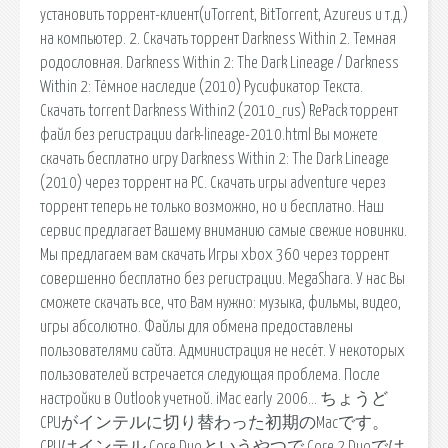
установить торрент-клиент(uTorrent, BitTorrent, Azureus и т.д.)
на компьютер. 2. Скачать торрент Darkness Within 2. Темная
родословная. Darkness Within 2: The Dark Lineage / Darkness
Within 2: Тёмное наследие (2010) Русификатор Текста.
Скачать torrent Darkness Within2 (2010_rus) RePack торрент
файл без регистрации dark-lineage-2010.html Вы можете
скачать бесплатно игру Darkness Within 2: The Dark Lineage
(2010) через торрент на PC. Скачать игры adventure через
торрент теперь не только возможно, но и бесплатно. Наш
сервис предлагает Вашему вниманию самые свежие новинки.
Мы предлагаем вам скачать Игры xbox 360 через торрент
совершенно бесплатно без регистрации. MegaShara. У нас Вы
сможете скачать все, что Вам нужно: музыка, фильмы, видео,
игры абсолютно. Файлы для обмена предоставлены
пользователями сайта. Администрация не несёт. У некоторых
пользователей встречается следующая проблема. После
настройки в Outlook учетной. iMac early 2006… ちょうど
CPUがインテルに切り替わった初期のMacです。
CPUはインテル Core Duoというやつで Core 2 Duoでは