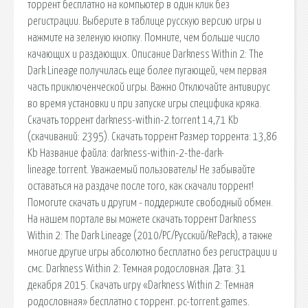
торрент бесплатно на компьютер в один клик без
регистрации. Выберите в таблице русскую версию игры и
нажмите на зеленую кнопку. Помните, чем больше число
качающих и раздающих. Описание Darkness Within 2: The
Dark Lineage получилась еще более пугающей, чем первая
часть приключенческой игры. Важно Отключайте антивирус
во время установки и при запуске игры специфика кряка.
Скачать торрент darkness-within-2.torrent 14,71 Kb
(cкачиваний: 2395). Скачать торрент Размер торрента: 13,86
Kb Название файла: darkness-within-2-the-dark-
lineage.torrent. Уважаемый пользователь! Не забывайте
оставаться на раздаче после того, как скачали торрент!
Помогите скачать и другим - поддержите свободный обмен.
На нашем портале вы можете скачать торрент Darkness
Within 2: The Dark Lineage (2010/PC/Русский/RePack), а также
многие другие игры абсолютно бесплатно без регистрации и
смс. Darkness Within 2: Темная родословная. Дата: 31
декабря 2015. Скачать игру «Darkness Within 2: Темная
родословная» бесплатно c торрент. pc-torrent.games.