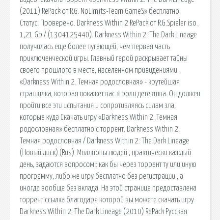
(2011) RePack от R.G. NoLimits-Team GameS» бесплатно.
Статус: Проверено. Darkness Within 2 RePack от R.G.Spieler iso.
1,21 Gb / (1304125440). Darkness Within 2: The Dark Lineage
получилась еще более пугающей, чем первая часть
приключенческой игры. Главный герой раскрывает тайны
своего прошлого в месте, населенном привидениями.
«Darkness Within 2. Темная родословная» - крутейшая
страшилка, которая покажет вас в роли детектива. Он должен
пройти все эти испытания и сопротивляясь силам зла,
которые куда Скачать игру «Darkness Within 2. Темная
родословная» бесплатно c торрент. Darkness Within 2.
Темная родословная / Darkness Within 2: The Dark Lineage
(Новый диск) (Rus). Миллионы людей , практически каждый
день, задаются вопросом : как бы через торрент ту или иную
программу, либо же игру бесплатно без регистрации , а
иногда вообще без вклада. На этой странице предоставлена
торрент ссылка благодаря которой вы можете скачать игру
Darkness Within 2: The Dark Lineage (2010) RePack Русская