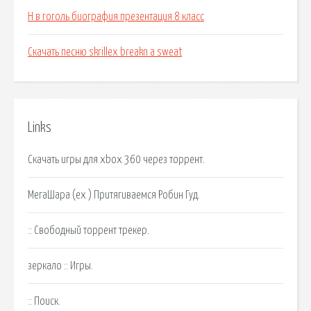
Н в гоголь биография презентация 8 класс
Скачать песню skrillex breakn a sweat
Links
Скачать игры для xbox 360 через торрент.
МегаШара (ex ) Притягиваемся Робин Гуд.
:: Свободный торрент трекер.
зеркало :: Игры.
:: Поиск.