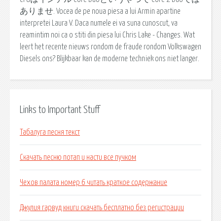
ありませ. Vocea de pe noua piesa a lui Armin apartine
interpretei Laura V. Daca numele ei va suna cunoscut, va
reamintim noi ca o stiti din piesa lui Chris Lake - Changes. Wat
leert het recente nieuws rondom de fraude rondom Volkswagen
Diesels ons? Blijkbaar kan de moderne techniek ons niet langer.
Links to Important Stuff
Табалуга песня текст
Скачать песню потап и насти все пучком
Чехов палата номер 6 читать краткое содержание
Джулия гарвуд книги скачать бесплатно без регистрации