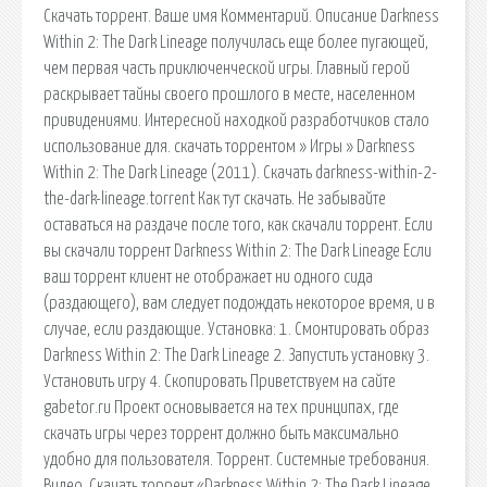
Cкачать торрент. Ваше имя Комментарий. Описание Darkness
Within 2: The Dark Lineage получилась еще более пугающей,
чем первая часть приключенческой игры. Главный герой
раскрывает тайны своего прошлого в месте, населенном
привидениями. Интересной находкой разработчиков стало
использование для. скачать торрентом » Игры » Darkness
Within 2: The Dark Lineage (2011). Скачать darkness-within-2-
the-dark-lineage.torrent Как тут скачать. Не забывайте
оставаться на раздаче после того, как скачали торрент. Если
вы скачали торрент Darkness Within 2: The Dark Lineage Если
ваш торрент клиент не отображает ни одного сида
(раздающего), вам следует подождать некоторое время, и в
случае, если раздающие. Установка: 1. Смонтировать образ
Darkness Within 2: The Dark Lineage 2. Запустить установку 3.
Установить игру 4. Скопировать Приветствуем на сайте
gabetor.ru Проект основывается на тех принципах, где
скачать игры через торрент должно быть максимально
удобно для пользователя. Торрент. Системные требования.
Видео. Скачать торрент «Darkness Within 2: The Dark Lineage