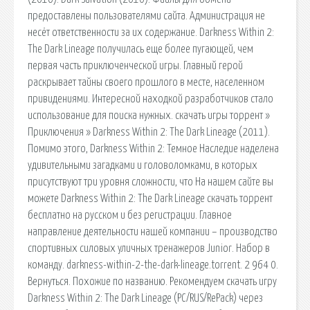
предоставлены пользователями сайта. Администрация не
несёт ответственности за их содержание. Darkness Within 2:
The Dark Lineage получилась еще более пугающей, чем
первая часть приключенческой игры. Главный герой
раскрывает тайны своего прошлого в месте, населенном
привидениями. Интересной находкой разработчиков стало
использование для поиска нужных. скачать игры торрент »
Приключения » Darkness Within 2: The Dark Lineage (2011).
Помимо этого, Darkness Within 2: Темное Наследие наделена
удивительными загадками и головоломками, в которых
присутствуют три уровня сложности, что На нашем сайте вы
можете Darkness Within 2: The Dark Lineage скачать торрент
бесплатно на русском и без регистрации. Главное
направление деятельности нашей компании – производство
спортивных силовых уличных тренажеров Junior. Набор в
команду. darkness-within-2-the-dark-lineage.torrent. 2 964 0.
Вернуться. Похожие по названию. Рекомендуем скачать игру
Darkness Within 2: The Dark Lineage (PC/RUS/RePack) через