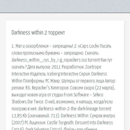
Darkness within 2 торрент
1. Мат и оскорбления – запрещены! 2. «Caps Lock» Писать
слова прописными буквами – запрещено. Скачать:
darkness_within__rus_by_r.g_repackers.iso.torrent Как тут
скачать ? Дата выпуска: 2011 Разработчик: Zoetrope
Interactive Издатель: Iceberg Interactive Серия: Darkness
Within Платформы: PC Жанр: Шутеры от первого лица Автор
репака: R.G. Repacker's Категория. Совсем скоро (22 марта),
выходит новая игра от студии From Software – Sekiro:
Shadows Die Twice. О ней, возможно, я напишу, когда/если
поиграю в неё. darkness-within-2-the-dark-lineage.torrent
13,85 Kb (cкачиваний: 713). Darkness Within: Сумрак внутри
(2007) PC Лицензия. Castle Torgeath: Descent into Darkness
(2016). Dark Salvation (2010). Файлы для обмена