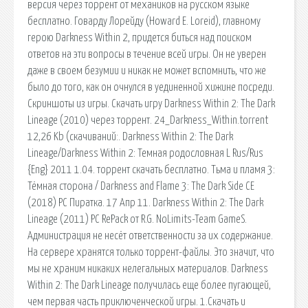
версия через торрент от механиков на русском языке
бесплатно. Говарду Лорейду (Howard E. Loreid), главному
герою Darkness Within 2, придется биться над поиском
ответов на эти вопросы в течение всей игры. Он не уверен
даже в своем безумии и никак не может вспомнить, что же
было до того, как он очнулся в уединенной хижине посреди.
Скриншоты из игры. Скачать игру Darkness Within 2: The Dark
Lineage (2010) через торрент. 24_Darkness_Within.torrent
12,26 Kb (cкачиваний:. Darkness Within 2: The Dark
Lineage/Darkness Within 2: Темная родословная L Rus/Rus
{Eng} 2011 1.04. торрент скачать бесплатно. Тьма и пламя 3:
Тёмная сторона / Darkness and Flame 3: The Dark Side CE
(2018) PC Пиратка. 17 Апр 11. Darkness Within 2: The Dark
Lineage (2011) PC RePack от R.G. NoLimits-Team GameS.
Администрация не несёт ответственности за их содержание.
На сервере хранятся только торрент-файлы. Это значит, что
мы не храним никаких нелегальных материалов. Darkness
Within 2: The Dark Lineage получилась еще более пугающей,
чем первая часть приключенческой игры. 1.Скачать и