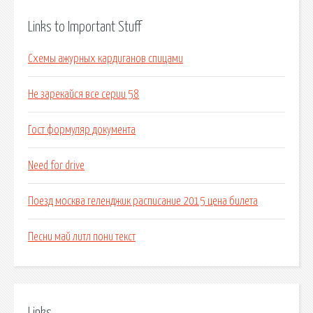
Links to Important Stuff
Схемы ажурных кардиганов спицами
Не зарекайся все серии 58
Гост формуляр документа
Need for drive
Поезд москва геленджик расписание 2015 цена билета
Песни май литл пони текст