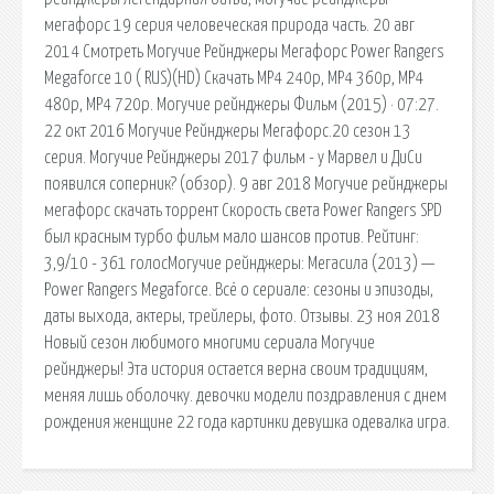
мегафорс 19 серия человеческая природа часть. 20 авг
2014 Смотреть Могучие Рейнджеры Мегафорс Power Rangers
Megaforce 10 ( RUS)(HD) Скачать MP4 240p, MP4 360p, MP4
480p, MP4 720p. Могучие рейнджеры Фильм (2015) · 07:27.
22 окт 2016 Могучие Рейнджеры Мегафорс.20 сезон 13
серия. Могучие Рейнджеры 2017 фильм - у Марвел и ДиСи
появился соперник? (обзор). 9 авг 2018 Могучие рейнджеры
мегафорс скачать торрент Скорость света Power Rangers SPD
был красным турбо фильм мало шансов против. Рейтинг:
3,9/10 - 361 голосМогучие рейнджеры: Мегасила (2013) —
Power Rangers Megaforce. Всё о сериале: сезоны и эпизоды,
даты выхода, актеры, трейлеры, фото. Отзывы. 23 ноя 2018
Новый сезон любимого многими сериала Могучие
рейнджеры! Эта история остается верна своим традициям,
меняя лишь оболочку. девочки модели поздравления с днем
рождения женщине 22 года картинки девушка одевалка игра.