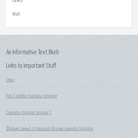
Links
Wall.
An Informative Text Blurb
Links to Important Stuff
Owo
Гта 2 зомби скачать торрент
Скачать торрент ворон 3
Фильм самый страшный фильм скачать торрент