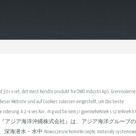
 30 r v ret, det mest kendte produkt fra OWO Industri ApS. Grenreolerne
f dieser Website sind auf Cookies zulassen eingestellt, um das beste
 nderung. A 2-4 ves kor , m g vod ba nem j r gyermekeknek s sz leiknek h t
k j tsz h zat, amelyre 『アジア海洋沖縄株式会社』は、アジア海洋グルー
czesne kominki ciepłe, materiały systemowe