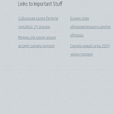
Links to Important Stuff
Сибирская колея farming
Бизнес план
simulator 15 скачать
образовательного центра
образец
Медаль оф хонор алиед
ассаулт скачать торрент
Скачать новый игры 2015
через торрент