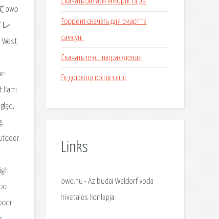
Скачать онлайн мморпг игры
もってowo
Торрент скачать для смарт тв
ドレ
самсунг
, West
Скачать текст награждения
d
he
Гк договор концессии
 llami
ląd,
ę,
Outdoor
Links
igh
owo.hu - Az budai Waldorf voda
 po
hivatalos honlapja.
 podr