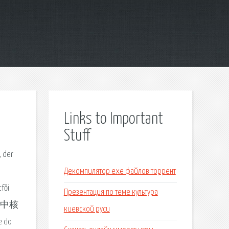
Links to Important
Stuff
, der
Декомпилятор exe файлов торрент
fői
Презентация по теме культура
プの中核
киевской руси
 do