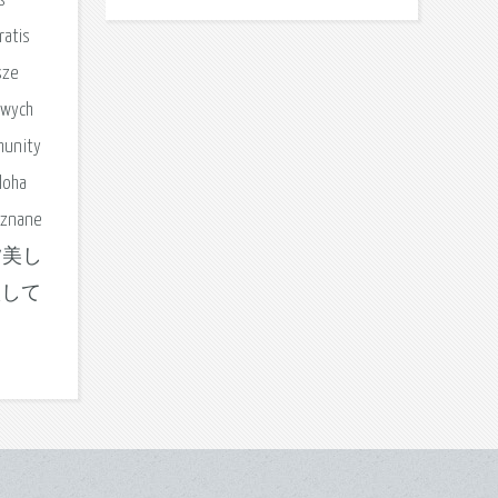
s
ratis
sze
awych
mmunity
loha
- znane
動画 夕美し
激して