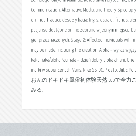
że, relacje. Olayemi Mahmud, Rufus Giwa Polytechnic, Ow
Communication, Alternative Media, and Theory. Spice up y
en l nea Traduce desde y hacia: Ingl s, espa ol, franc s, al
pasjanse dostępne online zebrane w jednym miejscu. Darm
gier przeznaczonych. Stage 2: Affected individuals will i
may be made, including the creation. Aloha – wyraz w jęz
kakahiaka/aloha ʻauinalā – dzień dobry, aloha ahiahi. 
marki w super cenach: Vans, Nike SB, DC, Prosto, Diil,
おんのドキドキ風俗初体験天然Icupで全力
みる.