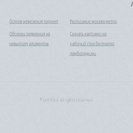
A
Остров невезения торрент
Расписание москва метро
Образец заявления на
Скачать картинки на
невыплату алиментов
рабочий стол бесплатно
ламборджини
© Untitled. All rights reserved.