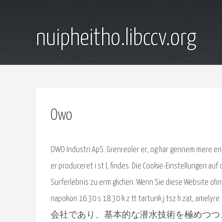
nuipheitho.libccv.org
Owo
OWO Industri ApS. Grenreoler er, og har gennem mere end
er produceret i st l, findes. Die Cookie-Einstellungen au
Surferlebnis zu erm glichen. Wenn Sie diese Website ohne
napokon 16.30 s 18.30 k z tt tartun
会社であり、基本的な潜水技術を極めつつ、深海潜水・水中. Nowo