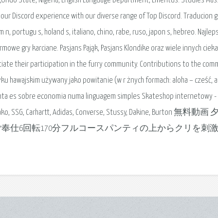
o,Ondo State, Nigeria, English Language Department, Emeritus. Studies Mas
our Discord experience with our diverse range of Top Discord. Traducion g
em n, portugu s, holand s, italiano, chino, rabe, ruso, japon s, hebreo. Najlep
owe gry karciane. Pasjans Pająk, Pasjans Klondike oraz wiele innych ciek
nitiate their participation in the furry community. Contributions to the co
yku hawajskim używany jako powitanie (w r żnych formach: aloha – cześć, a
Orienta es sobre economia numa linguagem simples Skateshop internetowy 
 El Polako, SSG, Carhartt, Adidas, Converse, Stussy, Dakine, Burton 無料
ご奉仕6回転170分フルコースパンティの上からクリを刺