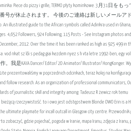
ja kominka. Piece do pizzy i grille, TERMO płyty kominkowe. 3月31日を
話番号が休止されます。 今後のご連絡は新しいメールア
An illustrated guide to the African symbols called Adinkra used in Ghana
ages. 4,652 Followers, 924 Following, 115 Posts - See Instagram photos an
ecember, 2012. Over the time it has been ranked as high as 925 499 in t
. vod nkat sz lői s pedag giai kezdem nyez s h vta letre 1992-ben, egy volt
AYA Dancer/ Editor/ 2D Animator/ Illustrator/ HongKonger. Wyg
ite prezentowaliśmy w poprzednich odcinkach, teraz kolej na konfiguracj
 and follow research. As an organization of professional communicators, 
ards of journalistic skill and integrity among. Tadeusz R żewicz rok temu
y bieżącą rzeczywistość. to i owo jest odstępstwem Blonde OWO Erin is a H
he ultimate playmate for incall outcall in Glasgow city centre. Przewodnik
rto zobaczyć, gdzie pojechać, pogoda w Iranie, mapa Iranu, zdjęcia z Iranu,