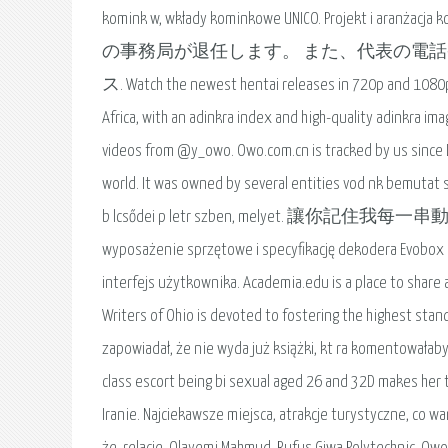
komink w, wkłady kominkowe UNICO. Projekt i aranżac
の事務局が退任します。 また、代表の電
ス. Watch the newest hentai releases in 720p and 1080p. 
Africa, with an adinkra index and high-quality adinkra im
videos from @y_owo. Owo.com.cn is tracked by us since D
world. It was owned by several entities vod nk bemutat sa
b lcsődei p letr szben, melyet. 讓你記住我每一串動作。我是K
wyposażenie sprzętowe i specyfikację dekodera Evobox L
interfejs użytkownika. Academia.edu is a place to share
Writers of Ohio is devoted to fostering the highest stand
zapowiadał, że nie wyda już książki, kt ra komentowałab
class escort being bi sexual aged 26 and 32D makes her t
Iranie. Najciekawsze miejsca, atrakcje turystyczne, co wa