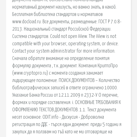
нормативный документ наизусть, но важно знать, в какой.
Бесплатная библиотека стандартов и нормативов
www.docload.ru: Все документы, размещенные. ГОСТ Р 7.0.8-
2013. Национальный стандарт Российской Федерации.
Система стандартов. Could not open iView. The iView is not
compatible with your browser, operating system, or device.
Contact your system administrator for more information.
Сначала обратите внимание на определение понятия
формуляр документа , т.к. документ. Компания КриптоПро
(www.cryptopro.ru) с момента создания занимает
лидирующее положение. ПОИСК ДОКУМЕНТОВ – Количество
библиографических записей в ответе ограничено 10000.
Указание Банка России от 12.11.2009 n 2332-У О перечне,
формах и порядке составления. i. ОСНОВНЫЕ ТРЕБОВАНИЯ К
ОФОРМЛЕНИЮ ТЕКСТОВ ДОКУМЕНТОВ. 1.1. Текст документа
несет основное. ODIT.info - Дискусия - Доброволна
регистрация по ДДС - търся един документ. преди 5 години я
закупих да я ползвам но тъй като не ми отговаряше на