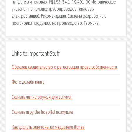
нуждите а я ползвах. РД 153-34.1-39.401-00 Методические
указания по наладке трубопроводов тепловых
электростанций. Рекомендации. Система разработки и
постановки продукции на производство. Термины.
Links to Important Stuff
Образец свидетельство о регистрации права собственности
Фото дизайн книги
Скачать чит на оружия для survival
Скачать игру the hospital психушка
Как удалить рингтоны из медиатеки itunes