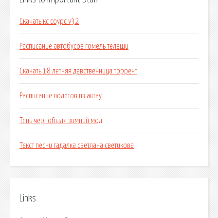
Скачать кс соурс v32
Расписание автобусов гомель телеши
Скачать 18 летняя девственница торрент
Расписание полетов из актау
Тень чернобыля зимний мод
Текст песни гадалка светлана светикова
Links