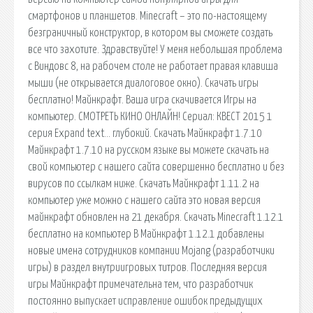
смартфонов и планшетов. Minecraft – это по-настоящему
безграничный конструктор, в котором вы сможете создать
все что захотите. Здравствуйте! У меня небольшая проблема
с Виндовс 8, на рабочем столе не работает правая клавиша
мыши (не открывается диалоговое окно). Скачать игры
бесплатно! Майнкрафт. Ваша игра скачивается Игры на
компьютер. СМОТРЕТЬ КИНО ОНЛАЙН! Сериал: КВЕСТ 2015 1
серия Expand text… глубокий. Скачать Майнкрафт 1.7.10
Майнкрафт 1.7.10 на русском языке вы можете скачать на
свой компьютер с нашего сайта совершенно бесплатно и без
вирусов по ссылкам ниже. Скачать Майнкрафт 1.11.2 на
компьютер уже можно с нашего сайта это новая версия
майнкрафт обновлен на 21 декабря. Скачать Minecraft 1.12.1
бесплатно на компьютер В Майнкрафт 1.12.1 добавлены
новые имена сотрудников компании Mojang (разработчики
игры) в раздел внутриигровых титров. Последняя версия
игры Майнкрафт примечательна тем, что разработчик
постоянно выпускает исправление ошибок предыдущих