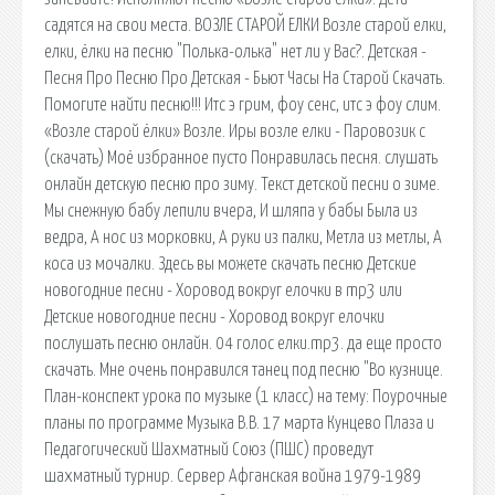
садятся на свои места. ВОЗЛЕ СТАРОЙ ЕЛКИ Возле старой елки,
елки, ёлки на песню "Полька-олька" нет ли у Вас?. Детская -
Песня Про Песню Про Детская - Бьют Часы На Старой Скачать.
Помогите найти песню!!! Итс э грим, фоу сенс, итс э фоу слим.
«Возле старой ёлки» Возле. Иры возле елки - Паровозик с
(скачать) Моё избранное пусто Понравилась песня. слушать
онлайн детскую песню про зиму. Текст детской песни о зиме.
Мы снежную бабу лепили вчера, И шляпа у бабы Была из
ведра, А нос из морковки, А руки из палки, Метла из метлы, А
коса из мочалки. Здесь вы можете скачать песню Детские
новогодние песни - Хоровод вокруг елочки в mp3 или
Детские новогодние песни - Хоровод вокруг елочки
послушать песню онлайн. 04 голос елки.mp3. да еще просто
скачать. Мне очень понравился танец под песню "Во кузнице.
План-конспект урока по музыке (1 класс) на тему: Поурочные
планы по программе Музыка В.В. 17 марта Кунцево Плаза и
Педагогический Шахматный Союз (ПШС) проведут
шахматный турнир. Сервер Афганская война 1979-1989