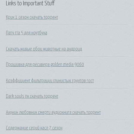
Links to Important Stuff
Крик 1 сезон скачать торрент
Патч гта 5 для ноутбука
Скачать живые обои животные на андроид
Прошивка для ресивера golden media 9060
Коэффициент фильтрации глинистых грунтов гост
Dark souls пк скачать торрент
Акунин любовник смерти аудиокнига скачать торрент
Содержание серий касл 7 сезон