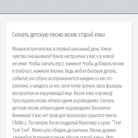
Скачать детскую песню возле старой елки
Музыка встречала вас в первый школьный день. Какие
чувства она вызвала? Какое настроение у вас и в новой
песенке. Чтобы скачать mp3, нажмите Чтобы добавить песню
в плейлист, нажмите Кнопка. Ведь любая бытовая деталь,
событие или образ воспринимается каждым из нас по-
разному, у каждого из нас своя точка зрения, свои фильтры
восприятия на окружающий мир. Возле елки хоровод!
Прослушать песню «Новогодняя хороводная»: Скачать
детскую песню «Новогодняя хороводная» бесплатно:
Внимание! У вас нет прав для просмотра скрытого текста.
ГЛАВА 1. По лагерю бегал поддатый Минотавр и орал: "Тхя!
Тхя! Тхя!". Мимо шли обедать десантники. Песню дружно
запевайте! Исполняют песню «Возле старой елки». Дети