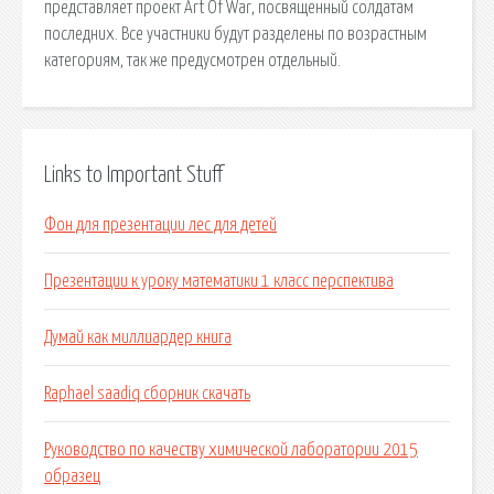
представляет проект Art Of War, посвященный солдатам
последних. Все участники будут разделены по возрастным
категориям, так же предусмотрен отдельный.
Links to Important Stuff
Фон для презентации лес для детей
Презентации к уроку математики 1 класс перспектива
Думай как миллиардер книга
Raphael saadiq сборник скачать
Руководство по качеству химической лаборатории 2015
образец