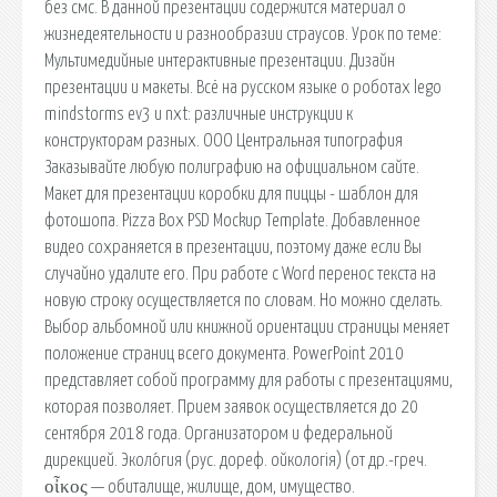
без смс. В данной презентации содержится материал о
жизнедеятельности и разнообразии страусов. Урок по теме:
Мультимедийные интерактивные презентации. Дизайн
презентации и макеты. Всё на русском языке о роботах lego
mindstorms ev3 и nxt: различные инструкции к
конструкторам разных. ООО Центральная типография
Заказывайте любую полиграфию на официальном сайте.
Макет для презентации коробки для пиццы - шаблон для
фотошопа. Pizza Box PSD Mockup Template. Добавленное
видео сохраняется в презентации, поэтому даже если Вы
случайно удалите его. При работе с Word перенос текста на
новую строку осуществляется по словам. Но можно сделать.
Выбор альбомной или книжной ориентации страницы меняет
положение страниц всего документа. PowerPoint 2010
представляет собой программу для работы с презентациями,
которая позволяет. Прием заявок осуществляется до 20
сентября 2018 года. Организатором и федеральной
дирекцией. Эколо́гия (рус. дореф. ойкологія) (от др.-греч.
οἶκος — обиталище, жилище, дом, имущество.