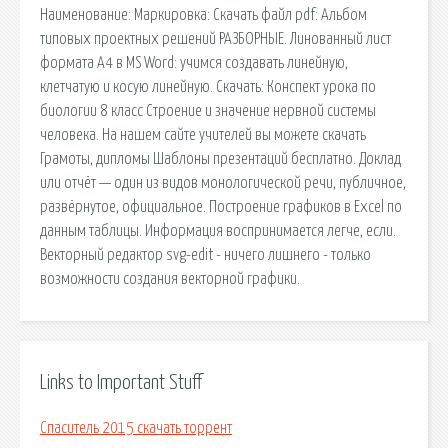
Наименование: Маркировка: Скачать файл pdf: Альбом
типовых проектных решений РАЗБОРНЫЕ. Линованный лист
формата A4 в MS Word: учимся создавать линейную,
клетчатую и косую линейную. Скачать: Конспект урока по
биологии 8 класс Строение и значение нервной системы
человека. На нашем сайте учителей вы можете скачать
Грамоты, дипломы Шаблоны презентаций бесплатно. Доклад
или отчёт — один из видов монологической речи, публичное,
развёрнутое, официальное. Построение графиков в Excel по
данным таблицы. Информация воспринимается легче, если.
Векторный редактор svg-edit - ничего лишнего - только
возможности создания векторной графики.
Links to Important Stuff
Спаситель 2015 скачать торрент