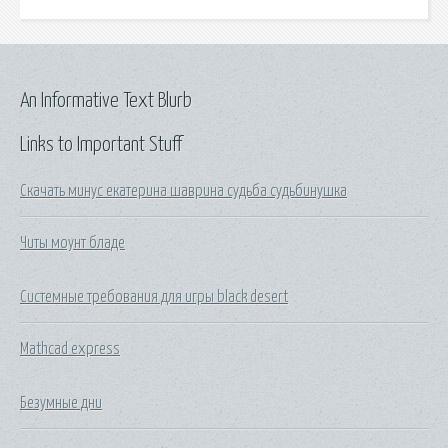
An Informative Text Blurb
Links to Important Stuff
Скачать минус екатерина шаврина судьба судьбинушка
Читы моунт бладе
Системные требования для игры black desert
Mathcad express
Безумные дни