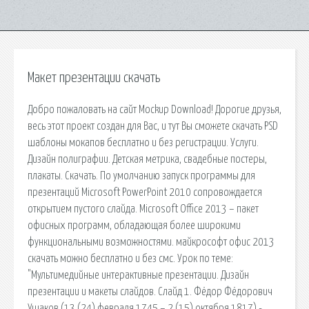
Макет презентации скачать
Добро пожаловать на сайт Mockup Download! Дорогие друзья,
весь этот проект создан для Вас, и тут Вы сможете скачать PSD
шаблоны мокапов бесплатно и без регистрации. Услуги.
Дизайн полиграфии. Детская метрика, свадебные постеры,
плакаты. Скачать. По умолчанию запуск программы для
презентаций Microsoft PowerPoint 2010 сопровождается
открытием пустого слайда. Microsoft Office 2013 – пакет
офисных программ, обладающая более широкими
функциональными возможностями. майкрософт офис 2013
скачать можно бесплатно и без смс. Урок по теме:
"Мультимедийные интерактивные презентации. Дизайн
презентации и макеты слайдов. Слайд 1. Фёдор Фёдорович
Ушаков (13 (24) февраля 1745 – 2 (15) октября 1817) -