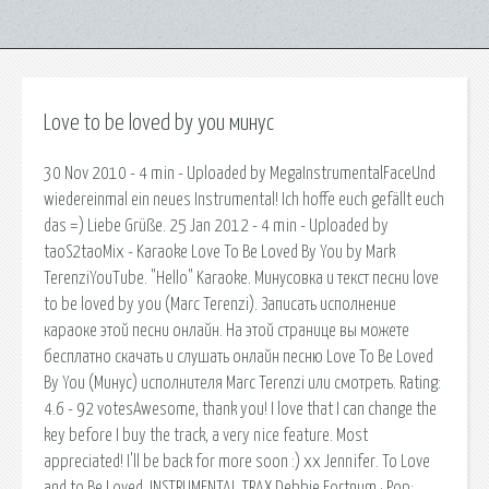
Love to be loved by you минус
30 Nov 2010 - 4 min - Uploaded by MegaInstrumentalFaceUnd
wiedereinmal ein neues Instrumental! Ich hoffe euch gefällt euch
das =) Liebe Grüße. 25 Jan 2012 - 4 min - Uploaded by
taoS2taoMix - Karaoke Love To Be Loved By You by Mark
TerenziYouTube. "Hello" Karaoke. Минусовка и текст песни love
to be loved by you (Marc Terenzi). Записать исполнение
караоке этой песни онлайн. На этой странице вы можете
бесплатно скачать и слушать онлайн песню Love To Be Loved
By You (Минус) исполнителя Marc Terenzi или смотреть. Rating:
4.6 - 92 votesAwesome, thank you! I love that I can change the
key before I buy the track, a very nice feature. Most
appreciated! I'll be back for more soon :) xx Jennifer. To Love
and to Be Loved, INSTRUMENTAL TRAX Debbie Fortnum · Pop;