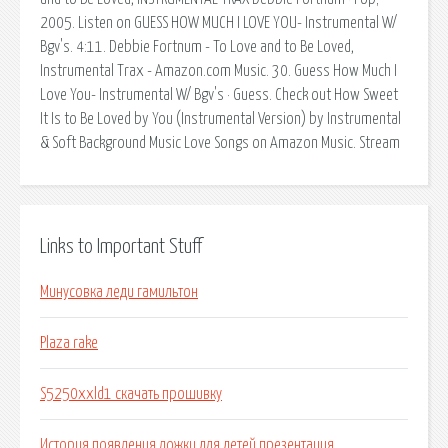
2005. Listen on GUESS HOW MUCH I LOVE YOU- Instrumental W/
Bgv's. 4:11. Debbie Fortnum - To Love and to Be Loved,
Instrumental Trax - Amazon.com Music. 30. Guess How Much I
Love You- Instrumental W/ Bgv's · Guess. Check out How Sweet
It Is to Be Loved by You (Instrumental Version) by Instrumental
& Soft Background Music Love Songs on Amazon Music. Stream
Links to Important Stuff
Минусовка леди гамильтон
Plaza rake
S5250xxld1 скачать прошивку
История появления ложки для детей презентация