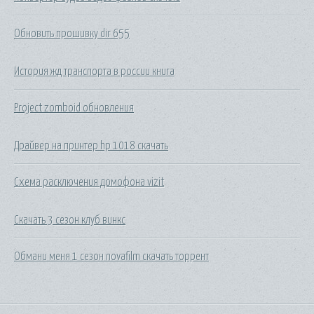
Обновить прошивку dir 655
История жд транспорта в россии книга
Project zomboid обновления
Драйвер на принтер hp 1018 скачать
Схема расключения домофона vizit
Скачать 3 сезон клуб винкс
Обмани меня 1 сезон novafilm скачать торрент