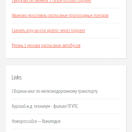
Сверхъестественное 1 сезон lostfilm торрент
Иваново ярославль расписание пригородных поездов
Скачать игру на psp кратос через торрент
Рязань 1 москва расписание автобусов
Links
Сборник книг по железнодорожному транспорту.
Курский ж.д. техникум - филиал ПГУПС.
Новороссийск — Википедия.