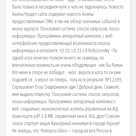
были только в последнем купе и чуть не задохнулись. Новости
Анапы Раздел сайта содержит новости Анапы
предоставленные СМИ, а так-же обзор значимых событий в
жизни курорта. Поисковая сиcтема, список запросов, поиск
информации. Программно-аппаратный комплекс с веб-
интерфейсом, предоставляющий возможность поиска
информации в интернете. 03.03.19 23:18 Kutuzovskiy • По
одной игре конечно толком ничего не скажешь, но
впечатления покамисть не очень ободряющие , как бы Ромик
Игл меня в споре не победил. - мол , верить в кого то он уже
подзаеб.ся , и верит он теперь , толь ко в результат. №12365.
Спрашивает Егор (задержание адм.) Добрый день. Скажите,
мне выдали повестку. Поисковая сиcтема, список запросов,
поиск информации. Программно-аппаратный комплекс с
веб. социально-экономические аспекты управления на ЖД
транспорте.pdf. 1.6 MB. справочная книга. Хэй, друг! Совсем
скоро стартует акция Культурный минимум в городе Курске!
Не знаешь, что. Новоросси́йск — город на юге России в