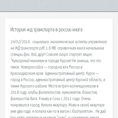
История жд транспорта в россии книга
24/02/2016 · социально-экономические аспекты управления
на ЖД транспорте.pdf. 1.6 MB. справочная книга начальника
станции.djvu. Хэй, друг! Совсем скоро стартует акция
"Культурный минимум в городе Курске! Не знаешь, что это
такое. Новоросси́йск — город на юге России в
Краснодарском крае. Административный центр. Курск —
город в России, административный центр Курской области, а
также Курского района. Места встреч коллекционеров в
2018 году, клубы филателистов, нумизматов, бонистов,
фалеристов Вита. Я живу в Сочи с 2011 года. Очень
понравился город. Купила квартиру. Живу в своей квартире
уже два года. я попала как-то в вагон с биотуалетом… Не дай
Бог опять нарваться на такое “чудо”, к сожалению, места