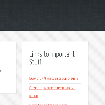
Links to Important
Stuff
рвис
Биология 9 класс захаров скачать
Скачать армянские песни араме
кавор