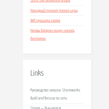
Sonic the hedgehog играть
Народный торрент трекер игры
Wifi глушилка схема
Нервы батареи минус скачать
бесплатно
Links
Руководство запуска: Stormworks
Build and Rescue по сети.
Steam — Википедия.