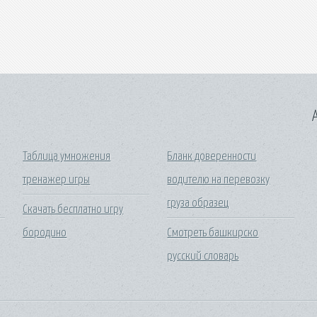
A
Таблица умножения
Бланк доверенности
тренажер игры
водителю на перевозку
груза образец
Скачать бесплатно игру
бородино
Смотреть башкирско
русский словарь