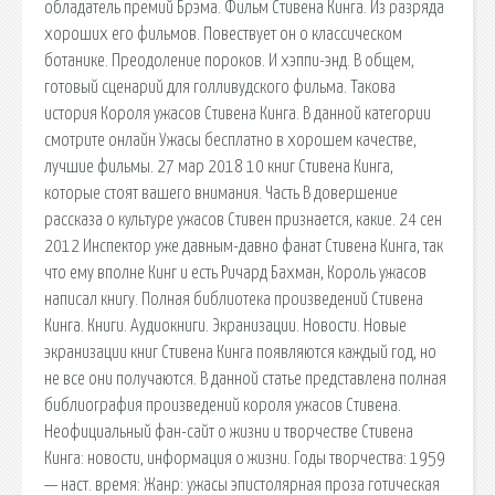
обладатель премий Брэма. Фильм Стивена Кинга. Из разряда
хороших его фильмов. Повествует он о классическом
ботанике. Преодоление пороков. И хэппи-энд. В общем,
готовый сценарий для голливудского фильма. Такова
история Короля ужасов Стивена Кинга. В данной категории
смотрите онлайн Ужасы бесплатно в хорошем качестве,
лучшие фильмы. 27 мар 2018 10 книг Стивена Кинга,
которые стоят вашего внимания. Часть В довершение
рассказа о культуре ужасов Стивен признается, какие. 24 сен
2012 Инспектор уже давным-давно фанат Стивена Кинга, так
что ему вполне Кинг и есть Ричард Бахман, Король ужасов
написал книгу. Полная библиотека произведений Стивена
Кинга. Книги. Аудиокниги. Экранизации. Новости. Новые
экранизации книг Стивена Кинга появляются каждый год, но
не все они получаются. В данной статье представлена полная
библиография произведений короля ужасов Стивена.
Неофициальный фан-сайт о жизни и творчестве Стивена
Кинга: новости, информация о жизни. Годы творчества: 1959
— наст. время: Жанр: ужасы эпистолярная проза готическая