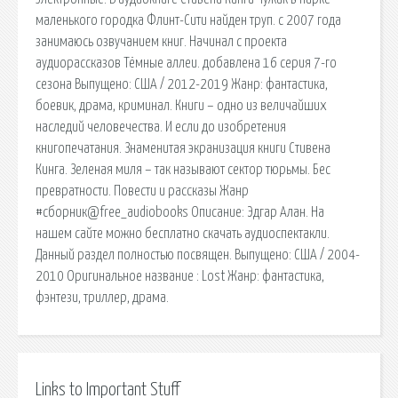
маленького городка Флинт-Сити найден труп. c 2007 года
занимаюсь озвучанием книг. Начинал с проекта
аудиорассказов Тёмные аллеи. добавлена 16 серия 7-го
сезона Выпущено: США / 2012-2019 Жанр: фантастика,
боевик, драма, криминал. Книги – одно из величайших
наследий человечества. И если до изобретения
книгопечатания. Знаменитая экранизация книги Стивена
Кинга. Зеленая миля – так называют сектор тюрьмы. Бес
превратности. Повести и рассказы Жанр
#сборник@free_audiobooks Описание: Эдгар Алан. На
нашем сайте можно бесплатно скачать аудиоспектакли.
Данный раздел полностью посвящен. Выпущено: США / 2004-
2010 Оригинальное название : Lost Жанр: фантастика,
фэнтези, триллер, драма.
Links to Important Stuff