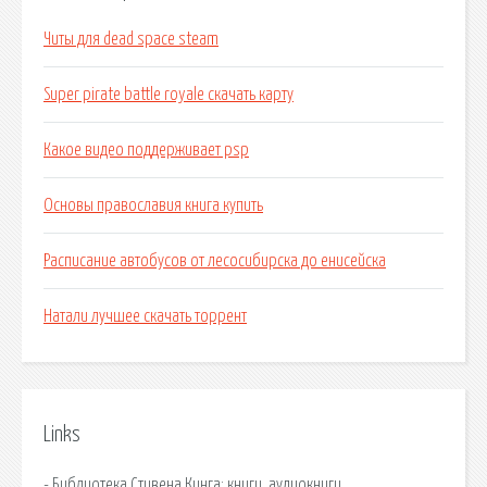
Читы для dead space steam
Super pirate battle royale скачать карту
Какое видео поддерживает psp
Основы православия книга купить
Расписание автобусов от лесосибирска до енисейска
Натали лучшее скачать торрент
Links
- Библиотека Стивена Кинга: книги, аудиокниги.