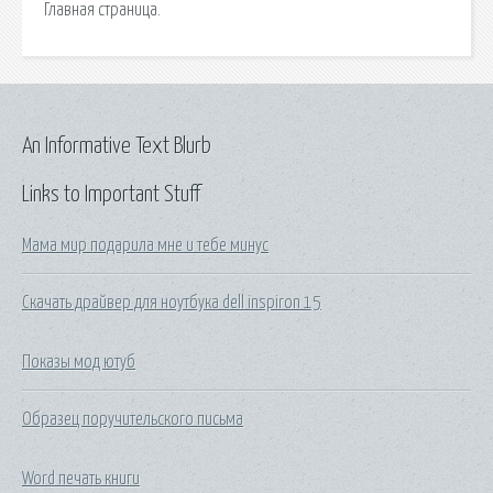
Главная страница.
An Informative Text Blurb
Links to Important Stuff
Мама мир подарила мне и тебе минус
Скачать драйвер для ноутбука dell inspiron 15
Показы мод ютуб
Образец поручительского письма
Word печать книги