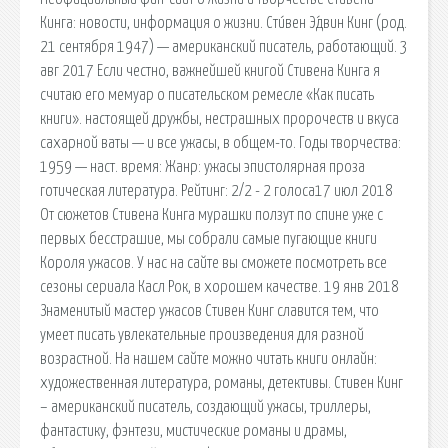
Кинга: новости, информация о жизни. Сти́вен Э́двин Кинг (род.
21 сентября 1947) — американский писатель, работающий. 3
авг 2017 Если честно, важнейшей книгой Стивена Кинга я
считаю его мемуар о писательском ремесле «Как писать
книги». настоящей дружбы, нестрашных пророчеств и вкуса
сахарной ваты — и все ужасы, в общем-то. Годы творчества:
1959 — наст. время: Жанр: ужасы эпистолярная проза
готическая литература. Рейтинг: 2/2 - 2 голоса17 июл 2018
От сюжетов Стивена Кинга мурашки ползут по спине уже с
первых бесстрашие, мы собрали самые пугающие книги
Короля ужасов. У нас на сайте вы сможете посмотреть все
сезоны сериала Касл Рок, в хорошем качестве. 19 янв 2018
Знаменитый мастер ужасов Стивен Кинг славится тем, что
умеет писать увлекательные произведения для разной
возрастной. На нашем сайте можно читать книги онлайн:
художественная литература, романы, детективы. Стивен Кинг
– американский писатель, создающий ужасы, триллеры,
фантастику, фэнтези, мистические романы и драмы,