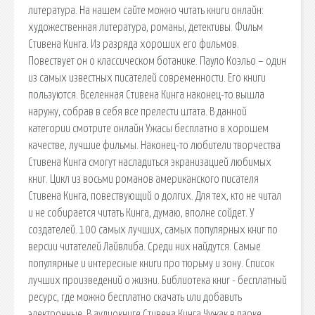
литература. На нашем сайте можно читать книги онлайн:
художественная литература, романы, детективы. Фильм
Стивена Кинга. Из разряда хороших его фильмов.
Повествует он о классическом ботанике. Пауло Коэльо – один
из самых известных писателей современности. Его книги
пользуются. Вселенная Стивена Кинга наконец-то вышла
наружу, собрав в себя все прелести штата. В данной
категории смотрите онлайн Ужасы бесплатно в хорошем
качестве, лучшие фильмы. Наконец-то любители творчества
Стивена Кинга смогут насладиться экранизацией любимых
книг. Цикл из восьми романов американского писателя
Стивена Кинга, повествующий о долгих. Для тех, кто не читал
и не собирается читать Кинга, думаю, вполне сойдет. У
создателей. 100 самых лучших, самых популярных книг по
версии читателей Лайвлиба. Среди них найдутся. Самые
популярные и интересные книги про тюрьму и зону. Список
лучших произведений о жизни. Библиотека книг - бесплатный
ресурс, где можно бесплатно скачать или добавить
электронные. В аудиокниге Стивена Кинга Чужак в парке