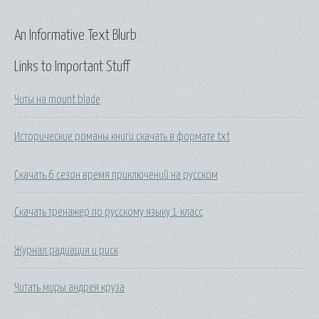
An Informative Text Blurb
Links to Important Stuff
Читы на mount blade
Исторические романы книги скачать в формате txt
Скачать 6 сезон время приключений на русском
Скачать тренажер по русскому языку 1 класс
Журнал радиация и риск
Читать миры андрея круза