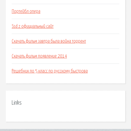
Портейбл опера
Ssd z официальный сайт
Скачать фильм завтра была война торрент
Скачать фильм появление 2014
Решебник по 5 класс по русскому быстрова
Links