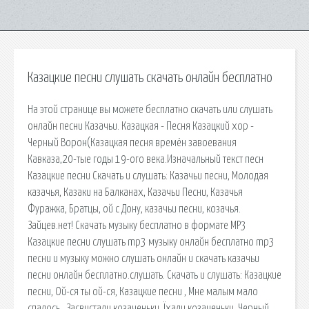
Казацкие песни слушать скачать онлайн бесплатно
На этой странице вы можете бесплатно скачать или слушать
онлайн песни Казачьи. Казацкая - Песня Казацкий хор -
Черный Ворон(Казацкая песня времён завоевания
Кавказа,20-тые годы 19-ого века.Изначальный текст песн
Казацкие песни Скачать и слушать: Казачьи песни, Молодая
казачья, Казаки на Балканах, Казачьи Песни, Казачья
Фуражка, Братцы, ой с Дону, казачьи песни, козачья.
Зайцев.нет! Скачать музыку бесплатно в формате MP3
Казацкие песни слушать mp3 музыку онлайн бесплатно mp3
песни и музыку можно слушать онлайн и скачать казачьи
песни онлайн бесплатно.слушать. Скачать и слушать: Казацкие
песни, Ой-ся ты ой-ся, Казацкие песни , Мне малым мало
спалось , Засвистали козаченьки, Їхали козаченьки, Черный.