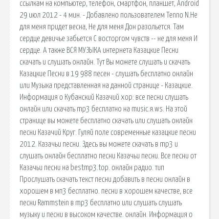
ссылкам на компьютер, телефон, смартфон, планшет, Android
29 июл 2012 - 4 мин. - Добавлено пользователем Tenno N.Не
для меня придет весна, Не для меня Дон разольется. Там
сердце девичье забьется С восторгом чувств -- не для меня И
сердце. А также ВСЯ МУЗЫКА интернета Казацкие Песни
скачать и слушать онлайн. Тут Вы можете слушать и скачать
Казацкие Песни в 19 988 песен - слушать бесплатно онлайн
или Музыка представленная на данной странице - Казацкие.
Информация о Кубанский Казачий хор: все песни слушать
онлайн или скачать mp3 бесплатно на music.я.ws. На этой
странице вы можете бесплатно скачать или слушать онлайн
песни Казачий Круг. Гуляй поле современные казацкие песни
2012. Казачьи песни. Здесь вы можете скачать в mp3 и
слушать онлайн бесплатно песни Казачьи песни. Все песни от
Казачьи песни на bestmp3.top. онлайн радио. тип
Прослушать скачать текст песни добавить в песни онлайн в
хорошем в мп3 бесплатно. песни в хорошем качестве, все
песни Rammstein в mp3 бесплатно или слушать слушать
музыку и песни в высоком качестве. онлайн. Информация о