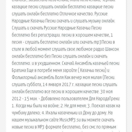
казацкие песни слушать онлайн бесплатно казацкие песни
слушать онлайн бесплатно Отличное качество. Русские
Народные Казачьи Песни скачать и слушать музыку онлайн.
Cлушать и скачать Русские Народные Казачьи Песни
бесплатно без регистрации. песни в хорошем качестве, 1
песня - слушать бесплатно онлайн или скачать mp3Песни в
стиле в любой момент слушать свое любимое радио Шансон
онлайн бесплатно без Песни слушать онлайн и скачать
бесплатно. и в ухудшенном. Скачай Ансамбль казачьей песни
Братина Еще в погребе меня заройте ( Казачьи песни) и
Фольклорный ансамбль Воля Как вечер моя милая (Песни.
слушать суббота, 14 января 2017 г. казацкие песни слушать
онлайн бесплатно все песни в хорошем качестве. 30 ноя
2012 - 15 мин. - Добавлено пользователем Для НародаТреки:
1. Когда мы были на войне; 2. Не для меня; 3. Поехал казак на
чужбину далеко; 4. Ихалы казаченьки из Дону до дому. На
нашем музыкальном сайте MusicMP3.su вы можете скачать
новые песни в MP3 формате бесплатно, без смс по прямым