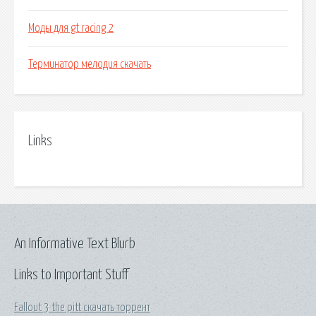
Моды для gt racing 2
Терминатор мелодия скачать
Links
An Informative Text Blurb
Links to Important Stuff
Fallout 3 the pitt скачать торрент