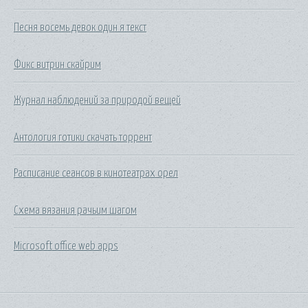
Песня восемь девок один я текст
Фикс витрин скайрим
Журнал наблюдений за природой вещей
Антология готики скачать торрент
Расписание сеансов в кинотеатрах орел
Схема вязания рачьим шагом
Microsoft office web apps