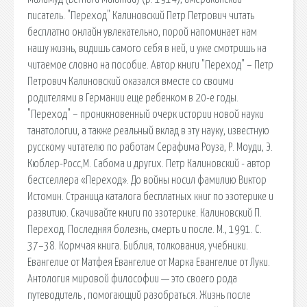
писатель. "Переход" Калиновский Петр Петрович читать
бесплатно онлайн увлекательно, порой напоминает нам
нашу жизнь, видишь самого себя в ней, и уже смотришь на
читаемое словно на пособие. Автор книги "Переход" – Петр
Петрович Калиновский оказался вместе со своими
родителями в Германии еще ребенком в 20-е годы.
"Переход" – проникновенный очерк истории новой науки
танатологии, а также реальный вклад в эту науку, известную
русскому читателю по работам Серафима Роуза, Р. Моуди, Э.
Кюблер-Росс,М. Сабома и других. Петр Калиновский - автор
бестселлера «Переход». До войны носил фамилию Виктор
Истомин. Страница каталога бесплатных книг по эзотерике и
развитию. Скачивайте книги по эзотерике. Калиновский П.
Переход. Последняя болезнь, смерть и после. М., 1991. С.
37–38. Кормчая книга. Библия, толкования, учебники.
Евангелие от Матфея Евангелие от Марка Евангелие от Луки.
Антология мировой философии — это своего рода
путеводитель , помогающий разобраться. Жизнь после