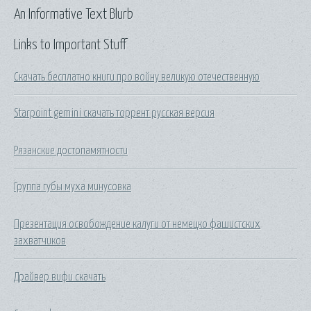
An Informative Text Blurb
Links to Important Stuff
Скачать бесплатно книги про войну великую отечественную
Starpoint gemini скачать торрент русская версия
Рязанские достопамятности
Группа губы муха минусовка
Презентация освобождение калуги от немецко фашистских
захватчиков
Драйвер вифи скачать