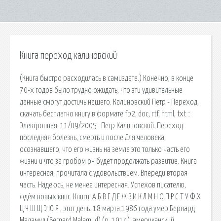
Книга переход калиновский
(Книга быстро расходилась в самиздате.) Конечно, в конце
70-х годов было трудно ожидать, что эти удивительные
данные смогут достичь нашего. Калиновский Петр - Переход,
скачать бесплатно книгу в формате fb2, doc, rtf, html, txt ::
Электронная. 11/09/2005 · Петр Калиновский. Переход.
последняя болезнь, смерть и после Для человека,
осознавшего, что его жизнь на земле это только часть его
жизни и что за гробом он будет продолжать развитие. Книга
интересная, прочитала с удовольствием. Впереди вторая
часть. Надеюсь, не менее интересная. Успехов писателю,
ждём новых книг. Книги: А Б В Г Д Е Ж З И К Л М Н О П Р С Т У Ф Х
Ц Ч Ш Щ Э Ю Я ‚ этот день. 18 марта 1986 года умер Бернард
Маламуд (Bernard Malamud) (р. 1914), американский