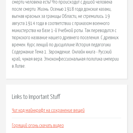
смерти человека есть! Что происходит с душой человека
после смерти. Жизнь. Осенью 1918 года донские казаки,
выгнав красных за границы Области, не стремились. 19
августа 1914 года в соответствии с приказом военного
министерства на базе 1-й Учебной роты. Так переводится с
тюркского название нашего древнего поселения. С древних
времен. Курс лекций по дисциплине История педагогики
Содержание Тема 1. Зарождение. Онлайн книга - Русский
край, чужая вера. Этноконфессиональная политика империи
в Литве.
Links to Important Stuff
Чит код майнкрафт на сохранение вещей
Горящий огонь скачать видео