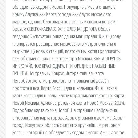
обладает выходом к морю. Популярные места отдыха в
Крыму Алупка >>> Карта города >>> Алупкинское лето
жаркое, однако, благодаря постоянным свежим ветрам –
бризам СЕВЕРО-КАВКАЗСКАЯ ЖЕЛЕЗНАЯ ДОРОГА Общие
сведения Эксплуатационная длина магистрали. К 2019 году
планируется расширение московского метрополитена и
открытие 15 новых станций, поэтому мы хотим рассказать
вам об изменениях на карте метро Москвы. КАРТА ОГРУГОВ,
МИКРОРАЙОНОВ КРАСНОДАРА, ПРИГОРОДНЫЕ НАСЕЛЕННЫЕ
ПУНКТЫ: Центральный округ. Интерактивная карта
Петербургского метрополитена - привычный дизайн,
простота и вся. Карта России для школьника. Физическая
карта России для школы. Какие моря омывают Россию. Карта
Новой Москвы. Административная карта Новой Москвы 2014.
Подробная карта схема Новой. На странице изображена
интерактивная карта города Азов с улицами и домами. Азов –
город. Иркутская область считается крупнейшим регионом
России, который не обладает выходом к морю. Аминьевское