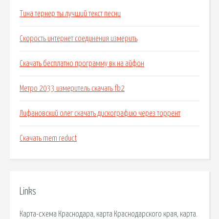
Тина тернер ты лучший текст песни
Скорость интернет соединения измерить
Скачать бесплатно программу вк на айфон
Метро 2033 измеритель скачать fb2
Лифановский олег скачать дискографию через торрент
Скачать mem reduct
Links
Карта-схема Краснодара, карта Краснодарского края, карта.