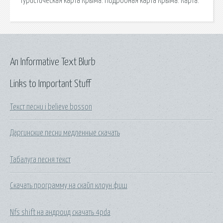
Туристическая карта Крыма. Подробная карта Крыма. Карта.
An Informative Text Blurb
Links to Important Stuff
Текст песни i believe bosson
Даргинские песни медленные скачать
Табалуга песня текст
Скачать программу на скайп клоун фиш
Nfs shift на андроид скачать 4pda