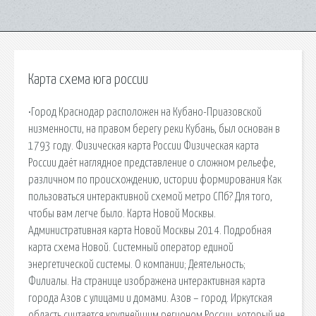
Карта схема юга россии
•Город Краснодар расположен на Кубано-Приазовской
низменности, на правом берегу реки Кубань, был основан в
1793 году. Физическая карта России Физическая карта
России даёт наглядное представление о сложном рельефе,
различном по происхождению, истории формирования Как
пользоваться интерактивной схемой метро СПб? Для того,
чтобы вам легче было. Карта Новой Москвы.
Административная карта Новой Москвы 2014. Подробная
карта схема Новой. Системный оператор единой
энергетической системы. О компании; Деятельность;
Филиалы. На странице изображена интерактивная карта
города Азов с улицами и домами. Азов – город. Иркутская
область считается крупнейшим регионом России, который не