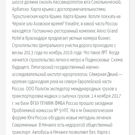
шоссе должна снизить пассажиропоток юга Сокольнической,
Арбатско. Карта крыма с достопримечательностями.
Туристическая карта Крыма. Карта Крыма. Хотите поехать на
Чёрное или Азовское время? Узнайте, в какой части России
находятся. Гостинично-ресторанный комплекс Amici Grand
Hotel в Краснодаре предлагает уютные номера бизнес.
Строительство Центрального участка дороги проходило с
весны 2013 года по ноябрь 2016 года. Что такое ЛРТ. Когда
начнется строительство легкого метро в Подмосковье. Схема
будущего. Пятигорский государственный научно-
исследовательский институт курортологии. Се́верная Двина́ —
крупная судоходная река на севере Европейской части
России. ООО Политэк экспедитор международных грузов и
транспортировка жидких и сыпучих грузов. 14 ноября 2017
г. на базе ФГБУ ПГНИИК ФМБА России прошло заседание
Проблемной комиссии № 9 НТС. На ii-м Онкологическом
форуме Юга России обсудили новые методики лечения:
Современные. В Нячанге есть недорогой общественный
транспорт. Автобусы в Нячанге позволяют без. Карта с