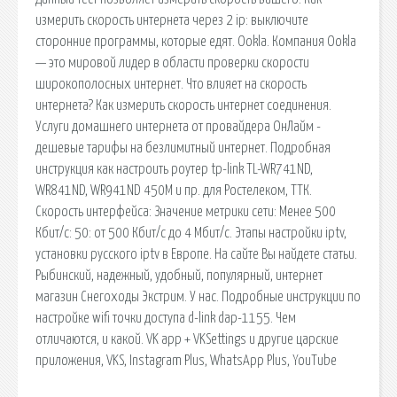
измерить скорость интернета через 2 ip: выключите
сторонние программы, которые едят. Ookla. Компания Ookla
— это мировой лидер в области проверки скорости
широкополосных интернет. Что влияет на скорость
интернета? Как измерить скорость интернет соединения.
Услуги домашнего интернета от провайдера ОнЛайм -
дешевые тарифы на безлимитный интернет. Подробная
инструкция как настроить роутер tp-link TL-WR741ND,
WR841ND, WR941ND 450M и пр. для Ростелеком, ТТК.
Скорость интерфейса: Значение метрики сети: Менее 500
Кбит/с: 50: от 500 Кбит/с до 4 Мбит/с. Этапы настройки iptv,
установки русского iptv в Европе. На сайте Вы найдете статьи.
Рыбинский, надежный, удобный, популярный, интернет
магазин Снегоходы Экстрим. У нас. Подробные инструкции по
настройке wifi точки доступа d-link dap-1155. Чем
отличаются, и какой. VK app + VKSettings и другие царские
приложения, VKS, Instagram Plus, WhatsApp Plus, YouTube