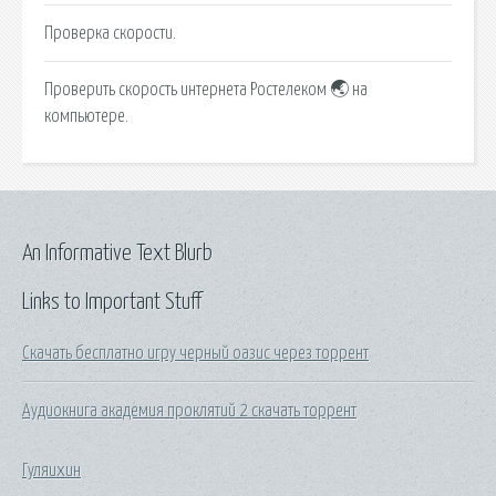
Проверка скорости.
Проверить скорость интернета Ростелеком 🌏 на
компьютере.
An Informative Text Blurb
Links to Important Stuff
Скачать бесплатно игру черный оазис через торрент
Аудиокнига академия проклятий 2 скачать торрент
Гуляихин