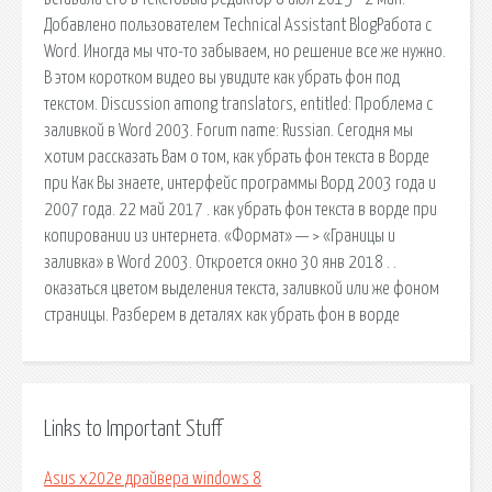
Добавлено пользователем Technical Assistant BlogРабота с
Word. Иногда мы что-то забываем, но решение все же нужно.
В этом коротком видео вы увидите как убрать фон под
текстом. Discussion among translators, entitled: Проблема с
заливкой в Word 2003. Forum name: Russian. Сегодня мы
хотим рассказать Вам о том, как убрать фон текста в Ворде
при Как Вы знаете, интерфейс программы Ворд 2003 года и
2007 года. 22 май 2017 . как убрать фон текста в ворде при
копировании из интернета. «Формат» — > «Границы и
заливка» в Word 2003. Откроется окно 30 янв 2018 . .
оказаться цветом выделения текста, заливкой или же фоном
страницы. Разберем в деталях как убрать фон в ворде
Links to Important Stuff
Asus x202e драйвера windows 8