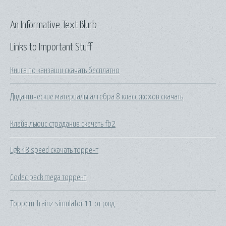
An Informative Text Blurb
Links to Important Stuff
Книга по канзаши скачать бесплатно
Дидактические материалы алгебра 8 класс жохов скачать
Клайв льюис страдание скачать fb2
Lgk 48 speed скачать торрент
Codec pack mega торрент
Торрент trainz simulator 11 от ржд