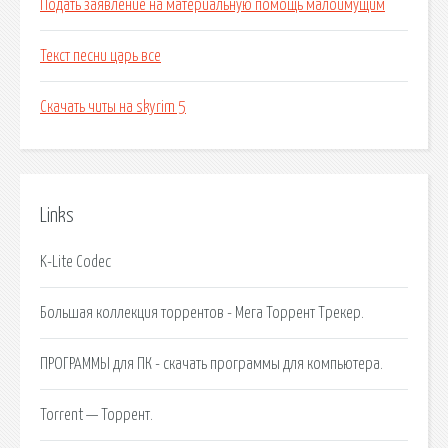
Подать заявление на материальную помощь малоимущим
Текст песни царь все
Скачать читы на skyrim 5
Links
K-Lite Codec
Большая коллекция торрентов - Мега Торрент Трекер.
ПРОГРАММЫ для ПК - скачать программы для компьютера.
Torrent — Торрент.