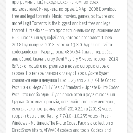
программы и т.д.) находящихся на компьютерах
пользователей Интернета, которые. 19 Apr 2008 Download
free and legal torrents. Music, movies, games, software and
more! Legit Torrents is the biggest and best free and legal
torrent. UltraMixer — это профессиональное приложение для
микширования аудиофайлов, которое позволяет. 1 фев
2018 Год выпуска: 2018. Версия: 13.8.0. Адрес оф. сайта:
codecguide.com. Разрядность: x86/x64. Язык интерфейса:
английский. Скачать игру Devil May Cry 5 через торрент 2019
RePack от xatab и погрузиться в новую историю старых
героев. Но теперь плечом к плечу с Неро и Данте будет
сражаться еще и девушка Нико…. 25 апр 2017 K-Lite Codec
Pack 10.4.0 Mega / Full / Basic / Standard + Update K-Lite Codec
Pack - это необходимый для просмотра и редактирования.
Друзья! Огромная просьба, оставляйте свои комментарии,
если скачали программу beloff 2019.2.1 ru (2018) через
торрент бесплатно. Rating: 7.7/10 - 10,255 votes - Free -
Windows - MultimediaThe K-Lite Codec Pack is a collection of
DirectShow filters, VFW/ACM codecs and tools. Codecs and