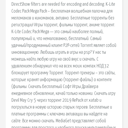
DirectShow filters are needed for encoding and decoding. K-Lite
Codec Pack Mega Pack – бесплатная волшебная палочка для
меломанов и киноманов, активно. Бесплатные торренты без
регистрации! Игры торрент, фильмы торрент, аниме торрент.
K-Lite Codec Pack Mega — это самый наиболее полный,
популярный и, что немаловажно, бесплатный. Самый
удачный/продуманный клиент P2P-сетей Torrent являет собой
инновационную. Любишь играть в игры на psp? У нас ты
можешь найти любую игру на свой вкус и скачать. C
удивлением обнаружил что на всех моих компах НОД 32
блокирует програvму Торрент. Торрент-трекеры – это сайты,
которые хранят информацию (торрент-файлы) о контенте
(фильмы. Скачать бесплатный Софт Игры Драйвера
ежедневное обновление, качай только новинки. Скачать игру
Devil May Cry 5 через торрент 2019 RePack от xatab и
погрузиться в новую историю старых героев. Бесплатные и
платные программы с ключами активации вы найдете на
сайте. Все можно скачать. MediaGet представляет собой
программу для простого и удобного поиска мультимедийных