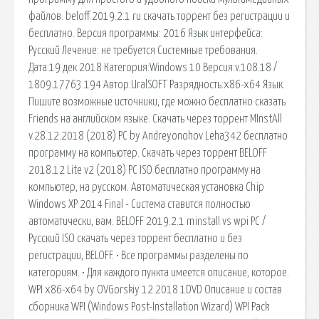
файлов. beloff 2019.2.1 ru скачать торрент без регистрации и
бесплатно. Версия программы: 2016 Язык интерфейса:
Русский Лечение: не требуется Системные требования.
Дата:19 дек 2018 Категория:Windows 10 Версия:v.108.18 /
1809.17763.194 Автор:UralSOFT Разрядность:x86-x64 Язык.
Пишите возможные источники, где можно бесплатно сказать
Friends на английском языке. Скачать через торрент MInstAll
v.28.12.2018 (2018) PC by Andreyonohov Leha342 бесплатно
программу на компьютер. Скачать через торрент BELOFF
2018.12 Lite v2 (2018) PC ISO бесплатно программу на
компьютер, на русском. Автоматическая установка Chip
Windows XP 2014 Final - Система ставится полностью
автоматически, вам. BELOFF 2019.2.1 minstall vs wpi PC /
Русский ISO скачать через торрент бесплатно и без
регистрации, BELOFF. • Все программы разделены по
категориям. • Для каждого пункта имеется описание, которое.
WPI x86-x64 by OVGorskiy 12.2018 1DVD Описание и состав
сборника WPI (Windows Post-Installation Wizard) WPI Pack