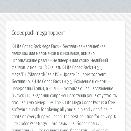
Codec pack mega торрент
K-Lite Codec Pack Mega Pack – бесплатная «волшебная
палочка» для меломанов и киноманов, активно
использующие различные плееры для своих медийный
файлов. 7 ноя 2018 Скачать K-Lite Codec Pack 14.5.5
Mega/Full/Standard/Basic РС + Update En через торрент
бесплатно, K-Lite Codec Pack 14.5.5. Рождение и смерть —
невероятный опыт, а жизнь — ускользающее наслаждение.
Выпускники академии современного танца решают устроить
прощальную вечеринку. The K-Lite Mega Codec Pack is a free
software bundle for playing all your audio and video files. It
contains everything you need. The best solution for solving. K-
Lite Codec Pack Mega — это самый наиболее полный,
популярный и, что немаловажно, бесплатный комплект