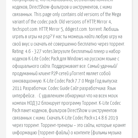
кодеков, DirectShow-фильтров и инструментов, с ними
связанных. This page only contains old versions of the Mega
variant of the codec pack. Old versions of HTTP, Mirror 4,
techspot.com. HTTP, Mirror 5, ddigest.com. torrent. Любишь
играть в игры на psp? У нас ты можешь найти любую игру на
свой вкус и скачать её совершенно бесплатно через торрент.
Rating: 4.6 - 327 votesЗагрузите бесплатный плеер и набор
кодеков K-Lite Codec Pack для Windows на русском языке с
официального сайта. Поддерживает все. Самый удачный/
продуманный клиент P2P-сетей µTorrent являет собой
инновационную. K-Lite Codec Pack 7.7.0 Mega Год выпуска:
2011 Разработчик: Codec Guide Сайт разработчика: Язык
интерфейса:. · C удивлением обнаружил что на всех моих
компах НОД 32 блокирует програvму Торрент. K-Lite Codec
Pack пакет кодеков, фильтров DirectShow и инструментов
связанных с ними. Скачать K-Lite Codec Pack v.14.8.6 2019
через торрент. Торрент-трекеры – это сайты, которые хранят
информацию (торрент-файлы) о контенте (фильмы музыка