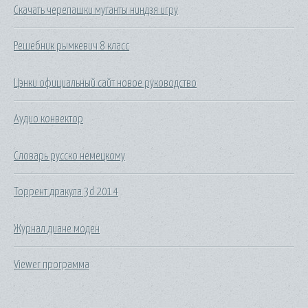
Скачать черепашки мутанты ниндзя игру
Решебник рымкевич 8 класс
Цэнки официальный сайт новое руководство
Аудио конвектор
Словарь русско немецкому
Торрент дракула 3d 2014
Журнал диане моден
Viewer программа