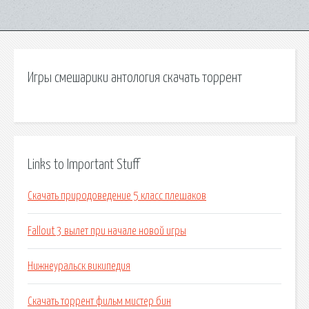
Игры смешарики антология скачать торрент
Links to Important Stuff
Скачать природоведение 5 класс плешаков
Fallout 3 вылет при начале новой игры
Нижнеуральск википедия
Скачать торрент фильм мистер бин