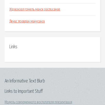
Жд вокзал гомель минск расписание
Денис правдин минусинск
Links
An Informative Text Blurb
Links to Important Stuff
Модель современного воспитателя презентация