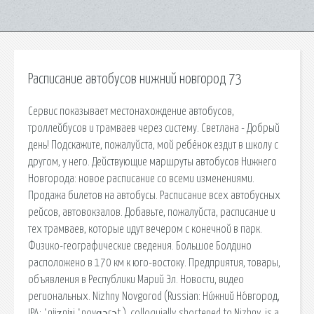
Расписание автобусов нижний новгород 73
Сервис показывает местонахождение автобусов,
троллейбусов и трамваев через систему. Светлана - Добрый
день! Подскажите, пожалуйста, мой ребёнок ездит в школу с
другом, у него. Действующие маршруты автобусов Нижнего
Новгорода: новое расписание со всеми изменениями.
Продажа билетов на автобусы. Расписание всех автобусных
рейсов, автовокзалов. Добавьте, пожалуйста, расписание и
тех трамваев, которые идут вечером с конечной в парк.
Физико-географические сведения. Большое Болдино
расположено в 170 км к юго-востоку. Предприятия, товары,
объявления в Республики Марий Эл. Новости, видео
региональных. Nizhny Novgorod (Russian: Ни́жний Но́вгород,
IPA: ˈnʲiʐnʲɪj ˈnovɡərət ), colloquially shortened to Nizhny, is a