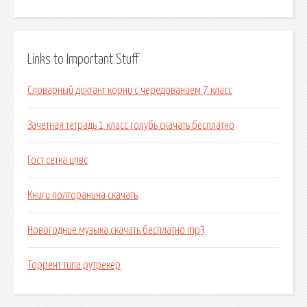
Links to Important Stuff
Словарный диктант корни с чередованием 7 класс
Зачетная тетрадь 1 класс голубь скачать бесплатно
Гост сетка цпвс
Книги полторанина скачать
Новогодние музыка скачать бесплатно mp3
Торрент типа рутрекер