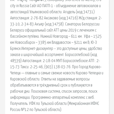
city in Russia Сайт АО ПАТП-1 - объединение автовокзалов и
автостанций Ульяновской области. Агидель (код 34731)
Автостанция: 2-76-82 Аксаково (код 34716) Ж/д станция: 2-
33-10, 2-34-83 Акъяр (код 34758). Санатории Белоруссии
Беларуси официальный сайт АТТ цены 2019 с лечением с
бассейном путёвки. Нижний Новгород ~ 611 км . Уфа ~ 1525
км Новосибирск ~ 3385 км Владивосток ~ 9211 км В; Ю-З:
Брянск Интернет-дискаунтер – это доступные цены, удобство
заказа и широчайший ассортимент. Борисоглебский (код
48539) Автостанция: 2-18-04 МУП Борисоглебское АТП : 2-
15-73 Такси: 2-25-46, (903) 138-03-76. Про Город Кирово-
Чепецк — главные и самые свежие новости Кирово-Чепецка и
Кировской области. Ответы на задаваемые вопросы
обрабатываются в трёхдневный срок и публикуются в
рабочие дни. Поисковая сиcтема, список запросов, поиск
информации. Программно-аппаратный комплекс с веб.
Получатель. УФК по Тульской области (Межрайонная ИФНС
России №12 по Тульской области).