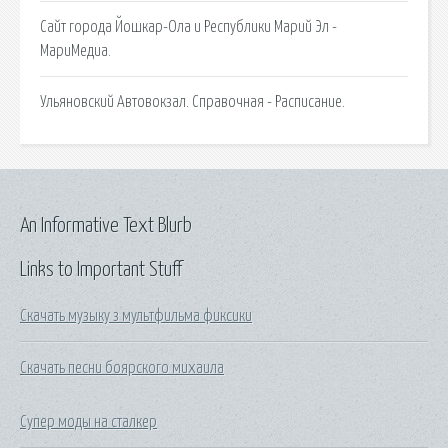
Сайт города Йошкар-Ола и Республики Марий Эл -
МариМедиа.
Ульяновский Автовокзал. Справочная - Расписание.
An Informative Text Blurb
Links to Important Stuff
Скачать музыку з мультфильма фиксики
Скачать песни боярского михаила
Супер моды на сталкер