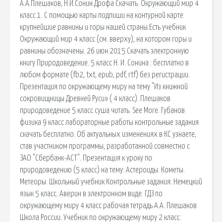
А.А.Плешаков, Н.И.Сонин Дрофа Скачать. Окружающий мир 4
класс 1. С помощью карты подпиши на контурной карте
крупнейшие равнины и горы нашей страны.Есть учебник
Окружающий мир 4 класс (см. вверху), на котором горы и
равнины обозначены. 26 июн 2015 Скачать электронную
книгу Природоведение. 5 класс Н. И. Сонина : бесплатно в
любом формате (fb2, txt, epub, pdf, rtf) без регистрации.
Презентация по окружающему миру на тему "Из книжной
сокровищницы Древней Руси» ( 4 класс). Плешаков
природоведение 5 класс суша читать. See More. Губанов
физика 9 класс лабораторные работы контрольные задания
скачать бесплатно. Об актуальных изменениях в КС узнаете,
став участником программы, разработанной совместно с
ЗАО "Сбербанк-АСТ". Презентация к уроку по
природоведению (5 класс) на тему: Астероиды. Кометы.
Метеоры. Школьный учебник Контрольные задания: Немецкий
язык 5 класс. Аверин в электронном виде. ГДЗ по
окружающему миру 4 класс рабочая тетрадь А.А. Плешаков
Школа России. Учебник по окружающему миру 2 класс