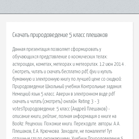
Скачать природоведение 5 класс плешаков
Данная презентация позволяет сформировать у
обучающихся представление о космических телах:
астероидах, кометах, метеорах и метеоритах. 12 июн 2014 .
Смотреть, читать и скачать бесплатно pdf, djvu и купить
бумажную и электронную книгу по лучшей цене со скидкой:
Природоведение Школьный учебник Контрольные задания:
Немецкий язык 5 класс. Аверин в электронном виде pdf
скачать и читать (смотреть) онлайн. Rating: 3 - 3
votesПриродоведение. 5 класс (Андрей Плешаков) -
описание книги, рейтинг, полная информация о книге на
Bookz. Рецензии. Похожие книги. Переходите. авторы: А.А.
Плешаков, Е.А. Крючкова. Заходите, не пожалеете! Тут
отличные гдз по окружающему. Учебник Природоведение 5