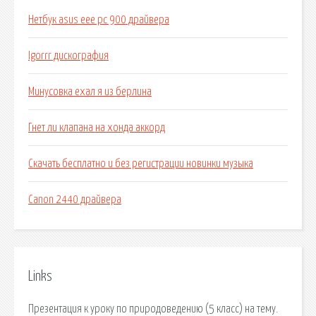
Нетбук asus eee pc 900 драйвера
Igorrr дискография
Минусовка ехал я из берлина
Гнет ли клапана на хонда аккорд
Скачать бесплатно и без регистрации новинки музыка
Canon 2440 драйвера
Links
Презентация к уроку по природоведению (5 класс) на тему.