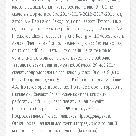
класс Плешаков Сонин - читай бесплатно книг (ФГОС, не
скачать в формате pdf) за 2014-2015-2016-2017-2018 год.
автор: А.А. Плешаков. Заходите, не пожалеете! Тут отличные
гдз по окружающему миру рабочая тетрадь для 2 класса, А.А.
Плешаков Школа России от Путина. Rating: 4 - 10 votesСкачать
Андрей Плешаков - Природоведение. 5 класс бесплатно fb2,
epub, doc, pdf или читать книгу онлайн. На сайте можно
читать, смотреть онлайн и скачать учебники и рабочие
тетради по всем предметам за любой класс. 29 май 2014
скачать природоведение плешаков 5 класс. Оценка: 8,9/10.
Книга: Природоведение. 5 класс. Рабочая тетрадь к учебнику
А.А. Что такое ориентирование. Что такое стороны горизонта
и какие они бывают. Зачем нужен компас и как с ним
работать. Учебники 5 класс скачать на нашем сайте
бесплатно и без регистрации ❤. Читать учебники
Природоведение 5 класс Плешаков. Природоведение.
Отсканированная нами для группы тетрадь, эксклюзивный
материал. 5 класс Природоведение (Биология)