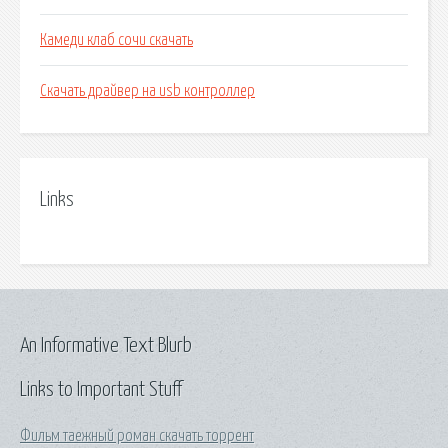
Камеди клаб сочи скачать
Скачать драйвер на usb контроллер
Links
An Informative Text Blurb
Links to Important Stuff
Фильм таежный роман скачать торрент