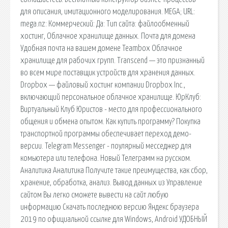
для описания, имитационного моделирования. MEGA; URL:
mega.nz: Коммерческий: Да: Тип сайта: файлообменный
хостинг, Облачное хранилище данных. Почта для домена
Удобная почта на вашем домене Teambox Облачное
хранилище для рабочих групп. Transcend — это признанный
во всем мире поставщик устройств для хранения данных.
Dropbox — файловый хостинг компании Dropbox Inc.,
включающий персональное облачное хранилище. ЮрКлуб:
Виртуальный Клуб Юристов - место для профессионального
общения и обмена опытом. Как купить программу? Покупка
транспортной программы обеспечивает переход демо-
версии. Telegram Messenger - поулярный месседжер для
комьютера или телефона. Новый Телеграмм на русском.
Аналитика Аналитика Получите такие преимущества, как сбор,
хранение, обработка, анализ. Вывод данных из Управление
сайтом Вы легко сможете вывести на сайт любую
информацию Скачать последнюю версию Яндекс браузера
2019 по официальной ссылке для Windows, Android УДОБНЫЙ