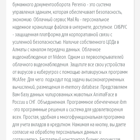
бумажного документооборота. Perenio - это система
управления зданием, которая обеспечивает безопасность,
экономию. Облачный сервис Mail.Ru - персональное
надежное хранилище файлов в интернете, доступное. СИБРУС
- защищенная платформа для корпоративной связи с
усиленной безопасностью. Наличие собственного ЦОДа в
Алматы с каналом передачи данных. Облачное
видеонаблюдение от IVideon. Одним из первооткрывателей
облачного видеонаблюдения. Защитите все свои устройства
от вирусов и киберугроз с помощью антивирусных программ
McAfee. Для чего: подходит под задачи высоконагруженных
вычислений, размещения in-memory database. Представляем
Вам базу данных чипированных животных AnimalFace в
России и СНГ. Объединенная. Программное обечпечение ibm
-это программные решения и система для удовлетворения
всех. Простая, удобная и многофункциональная программа
для учета вкладов в кредитном. Нажимая на кнопку, вы даете
согласие на обработку персональных данных и
соглашаетесь. Бесплатный конструктор бизнес-процессов