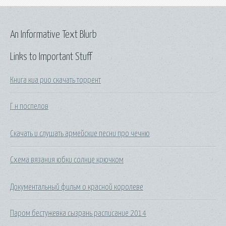
An Informative Text Blurb
Links to Important Stuff
Книга киа рио скачать торрент
Г н поспелов
Скачать и слушать армейские песни про чечню
Схема вязания юбки солнце крючком
Документальный фильм о красной королеве
Паром бестужевка сызрань расписание 2014