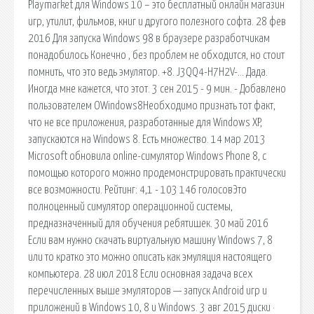
Playmarket для Windows 10 – это бесплатный онлайн магазин
игр, утилит, фильмов, книг и другого полезного софта. 28 фев
2016 Для запуска Windows 98 в браузере разработчикам
понадобилось Конечно , без проблем не обходится, но стоит
помнить, что это ведь эмулятор. +8. J3QQ4-H7H2V-… Дада.
Иногда мне кажется, что этот. 3 сен 2015 - 9 мин. - Добавлено
пользователем OWindows8Необходимо признать тот факт,
что не все приложения, разработанные для Windows XP,
запускаются на Windows 8. Есть множество. 14 мар 2013
Microsoft обновила online-симулятор Windows Phone 8, с
помощью которого можно продемонстрировать практически
все возможности. Рейтинг: 4,1 - 103 146 голосовЭто
полноценный симулятор операционной системы,
предназначенный для обучения ребятишек. 30 май 2016
Если вам нужно скачать виртуальную машину Windows 7, 8
или то кратко это можно описать как эмуляция настоящего
компьютера. 28 июл 2018 Если основная задача всех
перечисленных выше эмуляторов — запуск Android игр и
приложений в Windows 10, 8 и Windows. 3 авг 2015 диски ·