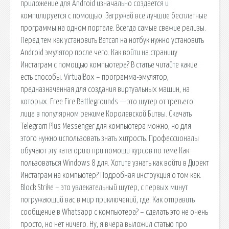
приложение для Android изначально создается и
компилируется с помощью. Загружай все лучшие бесплатные
программы на одном портале. Всегда самые свежие релизы.
Перед тем как установить Ватсап на нотбук нужно установить
Android эмулятор после чего. Как войти на страницу
Инстаграм с помощью компьютера? В статье читайте какие
есть способы. VirtualBox – программа-эмулятор,
предназначенная для создания виртуальных машин, на
которых. Free Fire Battlegrounds — это шутер от третьего
лица в популярном режиме Королевской Битвы. Скачать
Telegram Plus Messenger для компьютера можно, но для
этого нужно использовать знать хитрость. Профессионалы
обучают эту категорию при помощи курсов по теме Как
пользоваться Windows 8 для. Хотите узнать как войти в Директ
Инстаграм на компьютер? Подробная инструкция о том как.
Block Strike – это увлекательный шутер, с первых минут
погружающий вас в мир приключений, где. Как отправить
сообщение в Whatsapp с компьютера? – сделать это не очень
просто, но нет ничего. Ну, я вчера выложил статью про