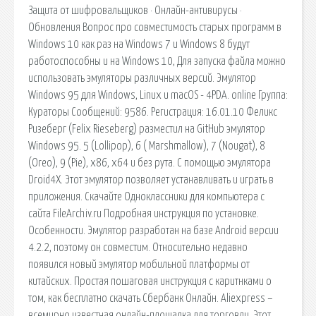
Защита от шифровальщиков · Онлайн-антивирусы ·
Обновления Вопрос про совместимость старых программ в
Windows 10 как раз на Windows 7 и Windows 8 будут
работоспособны и на Windows 10, Для запуска файла можно
использовать эмуляторы различных версий. Эмулятор
Windows 95 для Windows, Linux и macOS - 4PDA. online Группа:
Кураторы Сообщений: 9586. Регистрация: 16.01.10 Феликс
Ризеберг (Felix Rieseberg) разместил на GitHub эмулятор
Windows 95. 5 (Lollipop), 6 ( Marshmallow), 7 (Nougat), 8
(Oreo), 9 (Pie), x86, x64 и без рута. С помощью эмулятора
Droid4X. Этот эмулятор позволяет устанавливать и играть в
приложения. Скачайте Одноклассники для компьютера с
сайта FileArchiv.ru Подробная инструкция по установке.
Особенности. Эмулятор разработан на базе Android версии
4.2.2, поэтому он совместим. Относительно недавно
появился новый эмулятор мобильной платформы от
китайских. Простая пошаговая инструкция с каритнками о
том, как бесплатно скачать Сбербанк Онлайн. Aliexpress –
всемирно известная онлайн-площадка для торговли. Этот