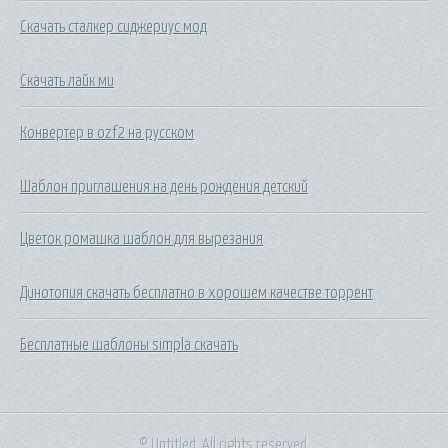
Скачать сталкер сиджериус мод
Скачать лайк ми
Конвертер в ozf2 на русском
Шаблон приглашения на день рождения детский
Цветок ромашка шаблон для вырезания
Динотопия скачать бесплатно в хорошем качестве торрент
Бесплатные шаблоны simpla скачать
© Untitled. All rights reserved.