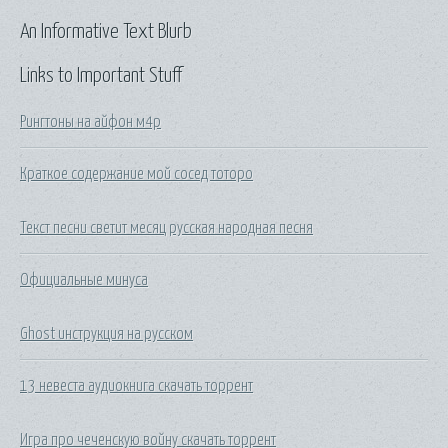
An Informative Text Blurb
Links to Important Stuff
Рингтоны на айфон м4р
Краткое содержание мой сосед тоторо
Текст песни светит месяц русская народная песня
Официальные минуса
Ghost инструкция на русском
13 невеста аудиокнига скачать торрент
Игра про чеченскую войну скачать торрент