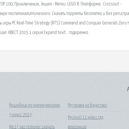
р: TOP 100, Приключения, Экшен • Метки: LEGO 8. Платформа:. Crossout -
нре постапокалиптического. Скачать торренты бесплатно и без регистр
ь игры PC Real-Time Strategy (RTS) Command and Conquer Generals Zero H
риал: КВЕСТ 2015 1 серия Expand text… тодоренко.
A
Решебник по матем мерзляк
Рут права на блуестакс
5 класс 2013
Русский 11 класс гдз
Ме17 vaz remover скачать
власенков