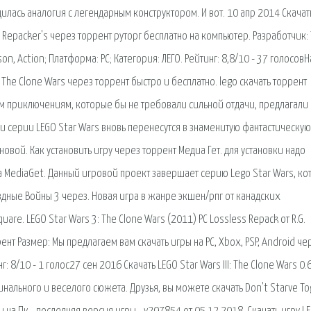
илась аналогия с легендарным конструктором. И вот. 10 апр 2014 Скачат
G. Repacker's через торрент руторг бесплатно на компьютер. Разработчик:
son, Action; Платформа: PC; Категория: ЛЕГО. Рейтинг: 8,8/10 - 37 голосовН
 The Clone Wars через торрент быстро и бесплатно. lego скачать торрент
м приключениям, которые бы не требовали сильной отдачи, предлагали
 серии LEGO Star Wars вновь перенесутся в знаменитую фантастическую
овой. Как установить игру через торрент Медиа Гет. для установки надо
та MediaGet. Данный игровой проект завершает серию Lego Star Wars, ко
здные Войны 3 через. Новая игра в жанре экшен/рпг от канадских
re. LEGO Star Wars 3: The Clone Wars (2011) PC Lossless Repack от R.G.
оррент Размер: Мы предлагаем вам скачать игры на PC, Xbox, PSP, Android че
8/10 - 1 голос27 сен 2016 Скачать LEGO Star Wars III: The Clone Wars 0.
ального и веселого сюжета. Друзья, вы можете скачать Don't Starve To