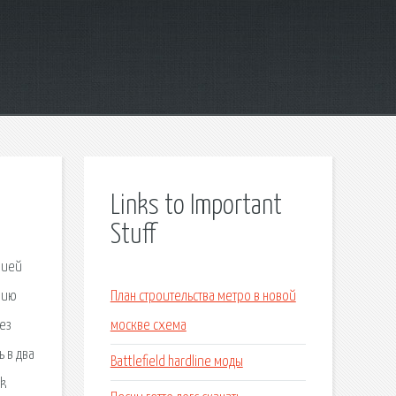
Links to Important
Stuff
нией
ерию
План строительства метро в новой
рез
москве схема
ь в два
Battlefield hardline моды
ck