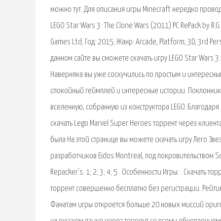
можно тут. Для описания игры Minecraft нередко провод
LEGO Star Wars 3: The Clone Wars (2011) PC RePack by R.
Games Ltd; Год: 2015; Жанр: Arcade, Platform, 3D, 3rd Per
данном сайте вы сможете скачать игру LEGO Star Wars 3:
Наверняка вы уже соскучились по простым и интересны
спокойный геймплей и интересные истории. Поклонники
вселенную, собранную из конструктора LEGO. Благодаря н
скачать Lego Marvel Super Heroes торрент через клиен
была На этой странице вы можете скачать игру Лего Зве
разработчиков Eidos Montreal, под покровительством Squa
Repacker's. 1; 2; 3; 4; 5 . Особенности Игры: . Скачать т
торрент совершенно бесплатно без регистрации. Рейтинг: 
Фанатам игры откроется больше 20 новых миссий оригин