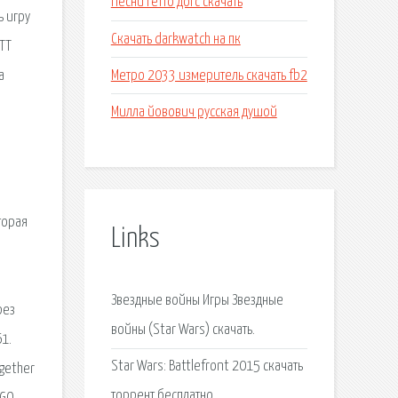
Песни гетто догс скачать
ь игру
Скачать darkwatch на пк
 TT
Метро 2033 измеритель скачать fb2
а
Милла йовович русская душой
торая
Links
Звездные войны Игры Звездные
рез
войны (Star Wars) скачать.
61.
Star Wars: Battlefront 2015 скачать
gether
торрент бесплатно