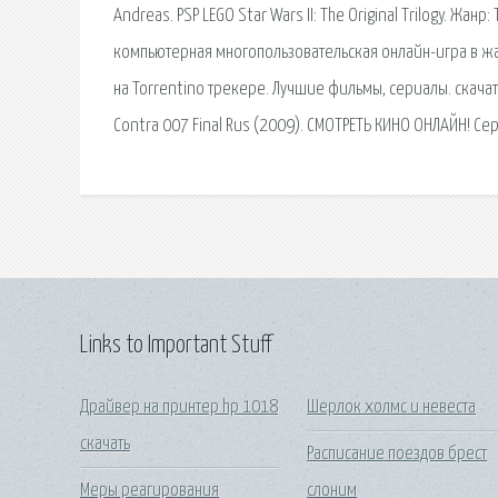
Andreas. PSP LEGO Star Wars II: The Original Trilogy. Жан
компьютерная многопользовательская онлайн-игра в жа
на Torrentino трекере. Лучшие фильмы, сериалы. скачат
Contra 007 Final Rus (2009). СМОТРЕТЬ КИНО ОНЛАЙН! Се
Links to Important Stuff
Драйвер на принтер hp 1018
Шерлок холмс и невеста
скачать
Расписание поездов брест
Меры реагирования
слоним