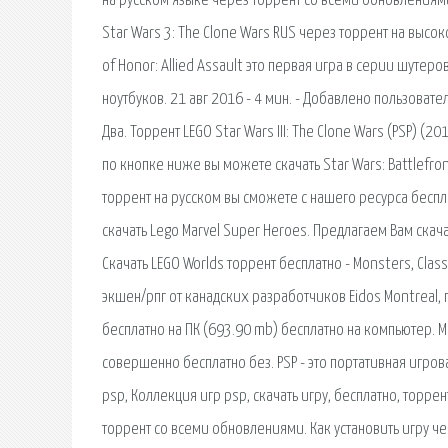
на русском языке через торрент со всеми обновлениями 
Star Wars 3: The Clone Wars RUS через торрент на высок
of Honor: Allied Assault это первая игра в серии шуте
ноутбуков. 21 авг 2016 - 4 мин. - Добавлено пользовател
Два. Торрент LEGO Star Wars III: The Clone Wars (PSP) (
по кнопке ниже вы можете скачать Star Wars: Battlefron
торрент на русском вы сможете с нашего ресурса бесплат
скачать Lego Marvel Super Heroes. Предлагаем Вам скач
Скачать LEGO Worlds торрент бесплатно - Monsters, Clas
экшен/рпг от канадских разработчиков Eidos Montreal, п
бесплатно на ПК (693.90 mb) бесплатно на компьютер. Мы
совершенно бесплатно без. PSP - это портативная игров
psp, Коллекция игр psp, скачать игру, бесплатно, торре
торрент со всеми обновлениями. Как установить игру чер