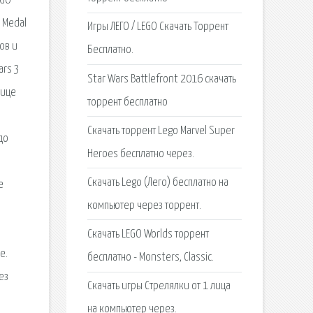
EGO
 Medal
Игры ЛЕГО / LEGO Скачать Торрент
ов и
Бесплатно.
ars 3
Star Wars Battlefront 2016 скачать
нице
торрент бесплатно
Скачать торрент Lego Marvel Super
до
Heroes бесплатно через.
Скачать Lego (Лего) бесплатно на
е
компьютер через торрент.
Скачать LEGO Worlds торрент
e.
бесплатно - Monsters, Classic.
ез
Скачать игры Стрелялки от 1 лица
на компьютер через.