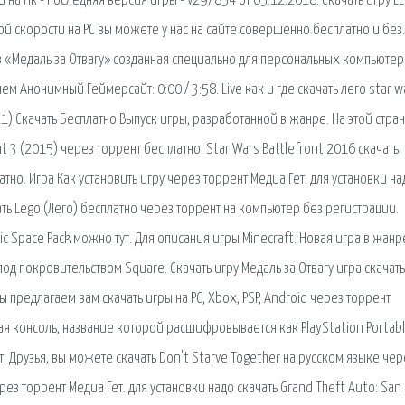
на Пк - последняя версия игры - v297854 от 05.12.2018. Скачать игру L
ой скорости на PC вы можете у нас на сайте совершенно бесплатно и без.
ров «Медаль за Отвагу» созданная специально для персональных компьютер
ем Анонимный Геймерсайт: 0:00 / 3:58. Live как и где скачать лего star w
2011) Скачать Бесплатно Выпуск игры, разработанной в жанре. На этой стра
t 3 (2015) через торрент бесплатно. Star Wars Battlefront 2016 скачать
но. Игра Как установить игру через торрент Медиа Гет. для установки на
ать Lego (Лего) бесплатно через торрент на компьютер без регистрации.
sic Space Pack можно тут. Для описания игры Minecraft. Новая игра в жанр
од покровительством Square. Скачать игру Медаль за Отвагу игра скачать
 предлагаем вам скачать игры на PC, Xbox, PSP, Android через торрент
ая консоль, название которой расшифровывается как PlayStation Portabl
нт. Друзья, вы можете скачать Don't Starve Together на русском языке чер
ез торрент Медиа Гет. для установки надо скачать Grand Theft Auto: San