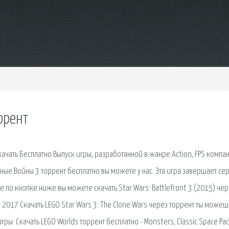
оррент
) Скачать Бесплатно Выпуск игры, разработанной в жанре Action, FPS компа
вездные Войны 3 торрент бесплатно вы можете у нас. Эта игра завершает с
е по кнопке ниже вы можете скачать Star Wars: Battlefront 3 (2015) че
й 2017 Скачать LEGO Star Wars 3: The Clone Wars через торрент ты можеш
ры. Скачать LEGO Worlds торрент бесплатно - Monsters, Classic Space Pa