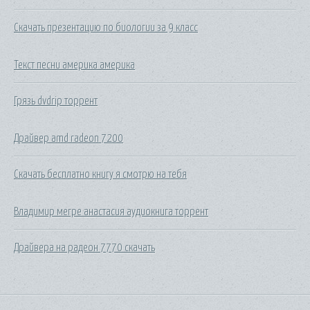
Скачать презентацию по биологии за 9 класс
Текст песни америка америка
Грязь dvdrip торрент
Драйвер amd radeon 7200
Скачать бесплатно книгу я смотрю на тебя
Владимир мегре анастасия аудиокнига торрент
Драйвера на радеон 7770 скачать