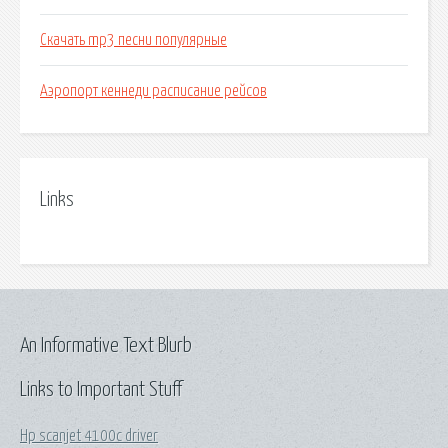
Скачать mp3 песни популярные
Аэропорт кеннеди расписание рейсов
Links
An Informative Text Blurb
Links to Important Stuff
Hp scanjet 4100c driver