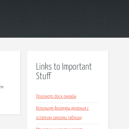
Links to Important
Stuff
ем
Просмотр docx онлайн
Используя формулы деления с
остатком заполни таблицу