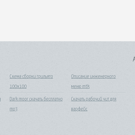
A
Схема сборки грильято
Описание инженерного
100х100
меню mtk
я
Dark moor скачать бесплатно
Скачать рабочий чит для
mp3
варфейс