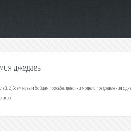
емия джедаев
далей. 2)Всем новым бойцам просьба. девочки модели поздравления с дн
 игра.