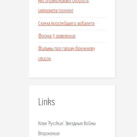
Мтс ограничивает скорость
интернета торрент
Схема простейшего арбалета
Форма 3 заявление
Фильмы про галину брежневу
список
Links
Клан 'Pycckue' Звездные Войны
Вторжение