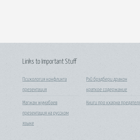
Links to Important Stuff
Психология конфликта
Рэй брэдбери дракон
презентация
краткое содержание
Магжан жумабаев
Книги про кхарна предател
презентация на русском
языке