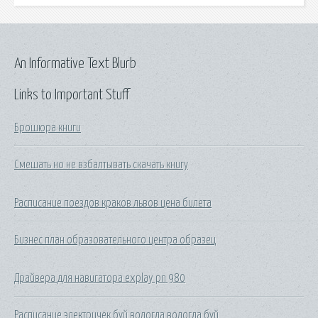
An Informative Text Blurb
Links to Important Stuff
Брошюра книги
Смешать но не взбалтывать скачать книгу
Расписание поездов краков львов цена билета
Бизнес план образовательного центра образец
Драйвера для навигатора explay pn 980
Расписание электричек буй вологда вологда буй