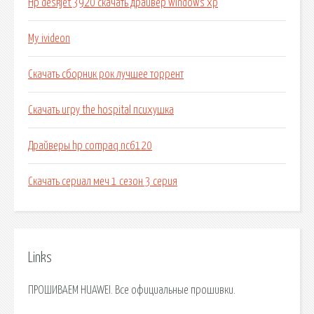
Hp deskjet 3920 скачать драйвер windows xp
My ivideon
Скачать сборник рок лучшее торрент
Скачать игру the hospital психушка
Драйверы hp compaq nc6120
Скачать сериал меч 1 сезон 3 серия
Links
ПРОШИВАЕМ HUAWEI. Все официальные прошивки.