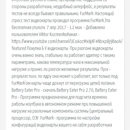
стороны разработчика, неудобный интерфейс, а результаты
тестов не всегда бывают правильными. FurMark. Настоящий
стресс тест видеокарты проводит программа FurMark.Эта
бесплатная утилита. 7 апр 2017 - 12 мин. - Добавлено
пользователем Viktor KuzmenkoКанал -
https://www.youtube.com/channel/UCoAozMxkjXF4Nbxp8j9BaoA/
featured Покупка Б.У видеокарты. При разгоне видеокарты
очень важно знать, стабильно ли работает адаптер с такими
параметрами, какова температура чипа в максимальной
нагрузке и принес ли разгон желаемые результаты. Пуск -
результат писк. по ядру она может и работает, вот только под
FurMark'ом карты чаще дохнут от перегрузки цепей питания.
Battery Eater Pro - скачать Battery Eater Pro 2.70, Battery Eater
Pro - Программа предназначена для подсчета времени
работы ноутбука в автономном режиме при повышенной
нагрузке на различные компоненты системы (центральный
процессор, ОЗУ. FurMark - программа по настройке
конфигураций видеокарты вашего на сайте разработчика