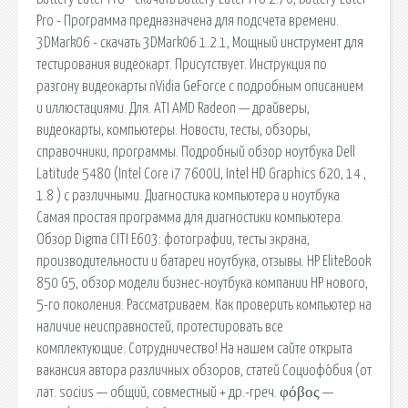
Pro - Программа предназначена для подсчета времени.
3DMark06 - скачать 3DMark06 1.2.1, Мощный инструмент для
тестирования видеокарт. Присутствует. Инструкция по
разгону видеокарты nVidia GeForce с подробным описанием
и иллюстациями. Для. ATI AMD Radeon — драйверы,
видеокарты, компьютеры. Новости, тесты, обзоры,
справочники, программы. Подробный обзор ноутбука Dell
Latitude 5480 (Intel Core i7 7600U, Intel HD Graphics 620, 14 ,
1.8 ) с различными. Диагностика компьютера и ноутбука
Самая простая программа для диагностики компьютера.
Обзор Digma CITI E603: фотографии, тесты экрана,
производительности и батареи ноутбука, отзывы. HP EliteBook
850 G5, обзор модели бизнес-ноутбука компании HP нового,
5-го поколения. Рассматриваем. Как проверить компьютер на
наличие неисправностей, протестировать все
комплектующие. Сотрудничество! На нашем сайте открыта
вакансия автора различных обзоров, статей Социофо́бия (от
лат. socius — общий, совместный + др.-греч. φόβος —