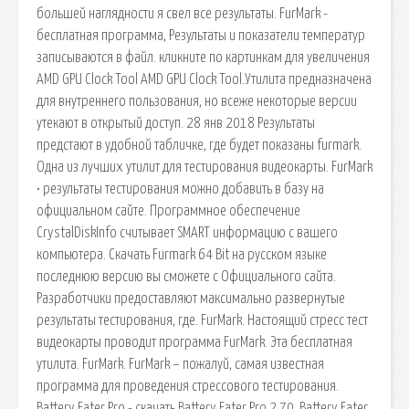
большей наглядности я свел все результаты. FurMark -
бесплатная программа, Результаты и показатели температур
записываются в файл. кликните по картинкам для увеличения
AMD GPU Clock Tool AMD GPU Clock Tool.Утилита предназначена
для внутреннего пользования, но всеже некоторые версии
утекают в открытый доступ. 28 янв 2018 Результаты
предстают в удобной табличке, где будет показаны furmark.
Одна из лучших утилит для тестирования видеокарты. FurMark
• результаты тестирования можно добавить в базу на
официальном сайте. Программное обеспечение
CrystalDiskInfo считывает SMART информацию с вашего
компьютера. Скачать Furmark 64 Bit на русском языке
последнюю версию вы сможете с Официального сайта.
Разработчики предоставляют максимально развернутые
результаты тестирования, где. FurMark. Настоящий стресс тест
видеокарты проводит программа FurMark. Эта бесплатная
утилита. FurMark. FurMark – пожалуй, самая известная
программа для проведения стрессового тестирования.
Battery Eater Pro - скачать Battery Eater Pro 2.70, Battery Eater