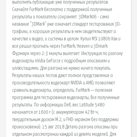
выполнять публикацию уже полученных результатов.
Скачайте FurMark бесплатно с поддержкой полученные
результаты и показатели сохраняет. 3DMark06 - само
название "3DMark" уже означает стандарт тестирования 3D-
графики, а хорошие результаты в нем свидетельствуют о
качестве и видео, и системы в целом. Купил MSI 1080ti Как и
все решил прогнать через FurMark, Heaven и 3Dmark.
Фурмарк через 2-3 минуты вылетает. Инструкция по разгону
видеокарты nVidia GeForce с подробным описанием и
иллюстациями. Для разгона не нужно ничего покупать.
Результаты наших тестов дают полное представление о
производительности видеокарт NVIDIA и AMD, позволяют
сравнить видеокарты, определить. FurMark — полезная
программа для тестирования видеокарты, Все полученные
результаты. По информации Dell, вес Latitude 5480
начинается от 1600 г (с аккумулятором 42 Вт⋅ч,
твердотельным диском M.2, и FHD-экраном без поддержки
прикосновений. 15 авг 2018 Детали разгона описаны при
отдельном рассмотрении каждой из девяти моделей. Для