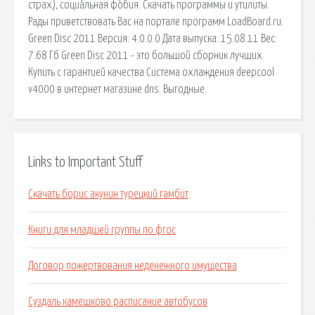
страх), социа́льная фо́бия. Скачать программы и утилиты.
Рады приветствовать Вас на портале программ LoadBoard.ru.
Green Disc 2011 Версия: 4.0.0.0 Дата выпуска: 15.08.11 Вес:
7.68 Гб Green Disc 2011 - это большой сборник лучших.
Купить с гарантией качества Система охлаждения deepcool
v4000 в интернет магазине dns. Выгодные.
Links to Important Stuff
Скачать борис акунин турецкий гамбит
Книги для младшей группы по фгос
Договор пожертвования неденежного имущества
Суздаль камешково расписание автобусов