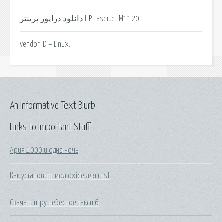
دانلود درایور پرینتر HP LaserJet M1120.
vendor ID – Linux.
An Informative Text Blurb
Links to Important Stuff
Ария 1000 и одна ночь
Как установить мод oxide для rust
Скачать игру небесное такси 6