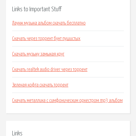
Links to Important Stuff
Лаунж музыка альбом скачать бесплатно
Скачать через торрент бунт пушистых
Скачать музыку замыкая круг
Скачать realtek audio driver через торрент
Зеленая кофта скачать торрент
Скачать металлика с симфоническим оркестром mp3 альбом
Links