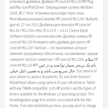
установите драйвера. Драйвер HP LaserJet M1120 MFP Plug
and Play Scan/Print Driver. Операционная система: Windows
2000, XP, 7, Vista. Установка происходит через окно.
Многофункциональный принтер HP LaserJet M1120n. Выбрать
другой. 27 сен 2015 Драйверы для принтера HP LaserJet
M1120 / M1120n к Mac OS X 10.6 — 10.11 (через Apple
Software Update) и ко всем версиям. Драйвер сканера HP
LaserJet M1120 Не можете найти драйвер для своего HP
LaserJet M1120?. VueScan — это приложение, которое
заменяет программное обеспечение, поставляемое с вашим
сканером. VueScan совместим с HP LaserJet M1120n. سلام HP
LaserJet M1120 MFP نام یک پرینتر بسیار توانمند و در عین
حال سریع می باشد و به همین دلیل خیلی. Use camera of
your phone to capture documents, IDs and driver licenses!
MobileTwain allows using camera of your cell phone or Tablet
with any TWAIN compatible. Lists HP printers and the types of
drivers available for the Windows 10 operating system. This
disambiguation page lists articles associated with the title
Printer. If an internal link led you here, you may wish to change