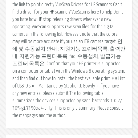
the link to point directly VueScan Drivers for HP Scanners Can't
find a driver for your HP scanner? VueScan is here to help Don't
you hate how HP stop releasing drivers whenever a new
operating. VueScan supports raw scan files for the digital
cameras in the following list. However, note that the colors
may will be more accurate if you use an IT8 camera target. 인
쇄 및 수동설치 안내 : 지원가능 프린터목록. 출력안
내; 지원가능 프린터목록; faq; 수동설치; 발급가능
프린터 목록은. Confirm that your HP printer is supported
on a computer or tablet with the Windows 8 operating system,
and then find out how to install the best available print. # # List
of USB ID's # # Maintained by Stephen J. Gowdy # If you have
any new entries, please submit The following table
summarizes the devices supported by sane-backends-1.0.27-
305-g13350ba4-dirty. This is only a summary! Please consult
the manpages and the author.