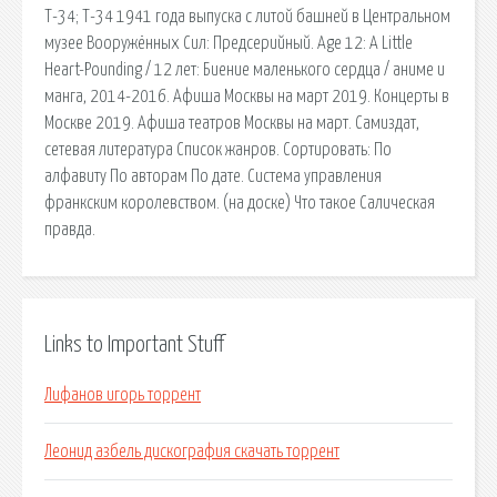
Т-34; Т-34 1941 года выпуска с литой башней в Центральном
музее Вооружённых Сил: Предсерийный. Age 12: A Little
Heart-Pounding / 12 лет: Биение маленького сердца / аниме и
манга, 2014-2016. Афиша Москвы на март 2019. Концерты в
Москве 2019. Афиша театров Москвы на март. Самиздат,
сетевая литература Список жанров. Сортировать: По
алфавиту По авторам По дате. Система управления
франкским королевством. (на доске) Что такое Салическая
правда.
Links to Important Stuff
Лифанов игорь торрент
Леонид азбель дискография скачать торрент