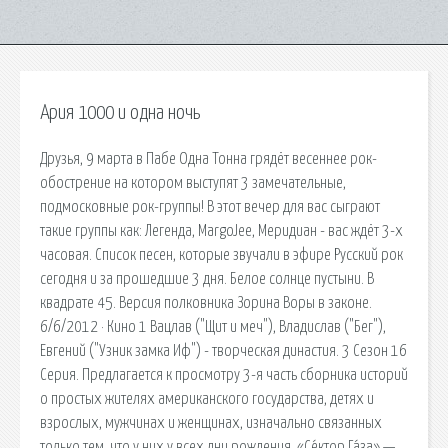
Ария 1000 и одна ночь
Друзья, 9 марта в Пабе Одна Тонна грядёт весеннее рок-
обострение на котором выступят 3 замечательные,
подмосковные рок-группы! В этот вечер для вас сыграют
такие группы как: Легенда, MargoJee, Меридиан - вас ждёт 3-х
часовая. Список песен, которые звучали в эфире Русский рок
сегодня и за прошедшие 3 дня. Белое солнце пустыни. В
квадрате 45. Версия полковника Зорина Воры в законе.
6/6/2012 · Кино 1 Вацлав ("Щит и меч"), Владислав ("Бег"),
Евгений ("Узник замка Иф") - творческая династия. 3 Сезон 16
Серия. Предлагается к просмотру 3-я часть сборника историй
о простых жителях американского государства, детях и
взрослых, мужчинах и женщинах, изначально связанных
только тем, что у них у всех дни рождения. «Се́ктор Га́за» —