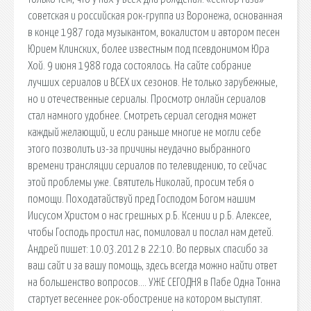
советская и российская рок-группа из Воронежа, основанная
в конце 1987 года музыкантом, вокалистом и автором песен
Юрием Клинских, более известным под псевдонимом Юра
Хой. 9 июня 1988 года состоялось. На сайте собрание
лучших сериалов и ВСЕХ их сезонов. Не только зарубежные,
но и отечественные сериалы. Просмотр онлайн сериалов
стал намного удобнее. Смотреть сериал сегодня может
каждый желающий, и если раньше многие не могли себе
этого позволить из-за причины неудачно выбранного
времени трансляции сериалов по телевидению, то сейчас
этой проблемы уже. Святитель Николай, просим тебя о
помощи. Походатайствуй пред Господом Богом нашим
Иисусом Христом о нас грешных р.Б. Ксении и р.Б. Алексее,
чтобы Господь простил нас, помиловал и послал нам детей.
Андрей пишет: 10.03.2012 в 22:10. Во первых спасибо за
ваш сайт и за вашу помощь, здесь всегда можно найти ответ
на большенство вопросов…. УЖЕ СЕГОДНЯ в Пабе Одна Тонна
стартует весеннее рок-обострение на котором выступят.