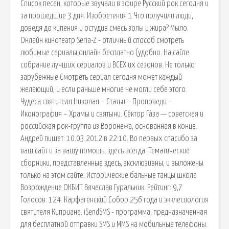
Список песен, которые звучали в эфире Русский рок сегодня и
за прошедшие 3 дня. Изобретения 1 Что получили люди,
доведя до кипения и остудив смесь золы и жира? Мыло.
Онлайн кинотеатр Seria-Z - отличный способ смотреть
любимые сериалы онлайн бесплатно (удобно. На сайте
собрание лучших сериалов и ВСЕХ их сезонов. Не только
зарубежные Смотреть сериал сегодня может каждый
желающий, и если раньше многие не могли себе этого.
Чудеса святителя Николая – Статьи – Проповеди –
Иконография – Храмы и святыни. Се́ктор Га́за — советская и
российская рок-группа из Воронежа, основанная в конце.
Андрей пишет: 10.03.2012 в 22:10. Во первых спасибо за
ваш сайт и за вашу помощь, здесь всегда. Тематические
сборники, представленные здесь, эксклюзивны, и выложены
только на этом сайте. Исторические бальные танцы школа
Возрождение ОКБИТ Вячеслав Гуральник. Рейтинг: 9,7
Голосов: 124. Карфагенский Собор 256 года и экклесиология
святителя Киприана. iSendSMS - программа, предназначенная
для бесплатной отправки SMS и MMS на мобильные телефоны.