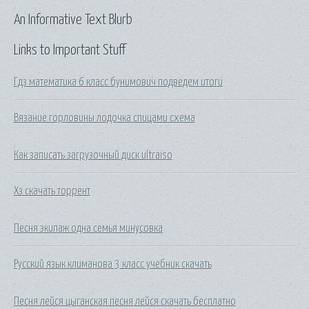
An Informative Text Blurb
Links to Important Stuff
Гдз математика 6 класс бунимович подведем итоги
Вязание горловины лодочка спицами схема
Как записать загрузочный диск ultraiso
Хз скачать торрент
Песня экипаж одна семья минусовка
Русский язык климанова 3 класс учебник скачать
Песня лейся цыганская песня лейся скачать бесплатно