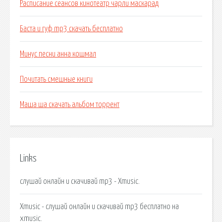
Расписание сеансов кинотеатр чарли маскарад
Баста и гуф mp3 скачать бесплатно
Минус песни анна кошмал
Почитать смешные книги
Маша ша скачать альбом торрент
Links
слушай онлайн и скачивай mp3 - Xmusic.
Xmusic - слушай онлайн и скачивай mp3 бесплатно на
xmusic.