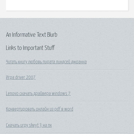
An Informative Text Blurb
Links to Important Stuff
Читать книгу любовь пирата линдсей джоанна
Игра driver 2007
Lenovo скачать драйвера windows 7
Конвертировать онлайн из pdf в word
Скачать игру skeyt 3 на пк