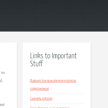
Links to Important
Stuff
г по
).
Ливингстон википедия краткое
содержание
Скачать icmizer
ные.