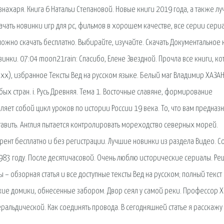
знахаря. Книга 6 Натальи Степановой. Новые книги 2019 года, а также л
ачать новинки игр для pc, фильмов в хорошем качестве, все серии сери
можно скачать бесплатно. Выбирайте, изучайте. Скачать Документальное 
инки. 07:04 moon21rain: Спасибо, Елене Звездной. Прочла все книги, к
из xx), избранное Тексты Вед на русском языке. Белый маг Владимир ХАЗАН
ых стран. i. Русь Древняя. Тема 1. Восточные славяне, формирование
ляет собой цикл уроков по истории России 19 века. То, что вам предназ
тавить. Англия пытается контролировать мореходство северных морей.
ррент бесплатно и без регистрации. Лучшие новинки из раздела Видео. С
1983 году. После десятичасовой. Очень люблю исторические сериалы. Р
– обзорная статья и все доступные тексты Вед на русском; полный текст
зкие домики, обнесенные забором. Двор сеял у самой реки. Профессор 
альдической. Как соединять провода. В сегодняшней статье я расскажу