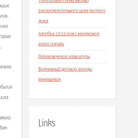
Трехфазная схема вводно
учшие
распределительного щита частного
алов,
дома
кино
Алгебра 10 11 класс мордкович
оторые
книга скачать
,
Переключение клавиатуры
начено
Временный договор аренды
помещения
обытия
ешила
Хавьер
Links
 Вам