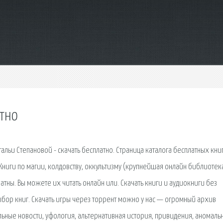
атно
тальи Степановой - скачать бесплатно. Страница каталога бесплатных кни
Книги по магии, колдовству, оккультизму (крупнейшая онлайн библиотека
тны. Вы можете их читать онлайн или. Скачать книги и аудиокниги без
ыбор книг. Скачать игры через торрент можно у нас — огромный архив
ьные новости, уфология, альтернативная история, привидения, аномаль