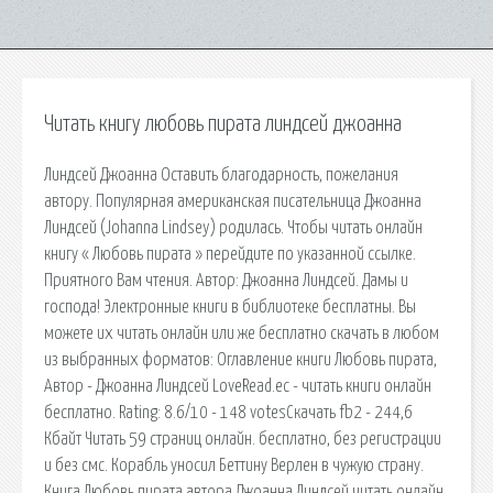
Читать книгу любовь пирата линдсей джоанна
Линдсей Джоанна Оставить благодарность, пожелания
автору. Популярная американская писательница Джоанна
Линдсей (Johanna Lindsey) родилась. Чтобы читать онлайн
книгу « Любовь пирата » перейдите по указанной ссылке.
Приятного Вам чтения. Автор: Джоанна Линдсей. Дамы и
господа! Электронные книги в библиотеке бесплатны. Вы
можете их читать онлайн или же бесплатно скачать в любом
из выбранных форматов: Оглавление книги Любовь пирата,
Автор - Джоанна Линдсей LoveRead.ec - читать книги онлайн
бесплатно. Rating: 8.6/10 - 148 votesCкачать fb2 - 244,6
Кбайт Читать 59 страниц онлайн. бесплатно, без регистрации
и без смс. Корабль уносил Беттину Верлен в чужую страну.
Книга Любовь пирата автора Джоанна Линдсей читать онлайн