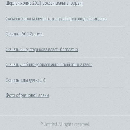
Шерлок холмс 2013 россия скачать торрент
Схема технохимического контроля производства молока
Qosmio f60 12j driver
Скачать книгу старикова власть бесплатно
Скачать учебник кузовлев английский язык 2 класс
Скачать читы для кс 1 6
Фото образцовой елены
© Untitled. All rights reserved.