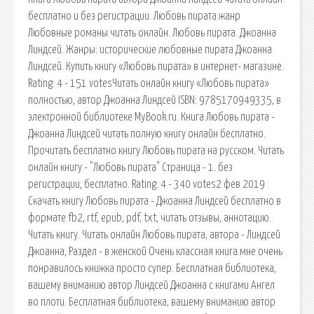
бесплатно и без регистрации. Любовь пирата жанр
Любовные романы читать онлайн. Любовь пирата. Джоанна
Линдсей. Жанры: исторические любовные пирата Джоанна
Линдсей. Купить книгу «Любовь пирата» в интернет- магазине.
Rating: 4 - 151 votesЧитать онлайн книгу «Любовь пирата»
полностью, автор Джоанна Линдсей ISBN: 9785170949335, в
электронной библиотеке MyBook.ru. Книга Любовь пирата -
Джоанна Линдсей читать полную книгу онлайн бесплатно.
Прочитать бесплатно книгу Любовь пирата на русском. Читать
онлайн книгу - "Любовь пирата" Страница - 1. без
регистрации, бесплатно. Rating: 4 - 340 votes2 фев 2019
Скачать книгу Любовь пирата - Джоанна Линдсей бесплатно в
формате fb2, rtf, epub, pdf, txt, читать отзывы, аннотацию.
Читать книгу. Читать онлайн Любовь пирата, автора - Линдсей
Джоанна, Раздел - в женской Очень классная книга.мне очень
понравилось книжка просто супер. Бесплатная библиотека,
вашему вниманию автор Линдсей Джоанна с книгами Ангел
во плоти. Бесплатная библиотека, вашему вниманию автор