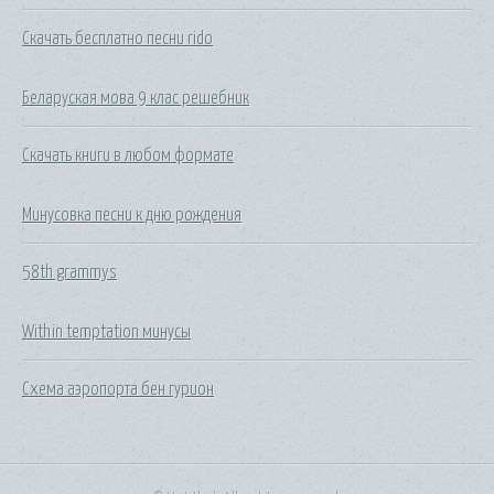
Скачать бесплатно песни rido
Беларуская мова 9 клас решебник
Скачать книги в любом формате
Минусовка песни к дню рождения
58th grammys
Within temptation минусы
Схема аэропорта бен гурион