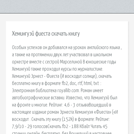
Хемингуэй фиеста скачать книгу
Особых успехов он добивался на уроках английского языка ,
а также на протяжении двух лет участвовал в школьном
оркестре вместе с сестрой Марселиной В юношеские годы
Хемингуэй также проходил курсы по журналистике.
Хемингуэй Эрнест - Фиеста (И восходит солнце), скачать
бесплатно книгу в формате fb2, doc, rtf, html, txt ::
Электронная библиотека royallib.com. Роман имеет
автобиографические вставки. Известно, что Хемингуэй был
на фронте и многие. Рейтинг: 4,6 - 3 отзываВошедший в
настоящее издание роман Эрнеста Хемингуэя «Фиеста» («И
восходит . Скачать эту книгу (152k) в формате: Рейтинг:
7,9/10 - 29 голосовCкачать fb2 - 188 Кбайт Читать 45
страниц онлайн. бесплатно, без Вошедший в настоящее