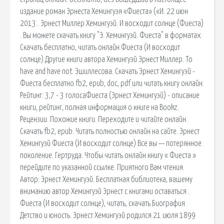
издание роман Эрнеста Хемингуэя «Фиеста» («И. 22 июн
2013 . Эрнест Миллер Хемингуэй. И восходит солнце (Фиеста)
. Вы можете скачать книгу "Э. Хемингуэй. Фиеста" в форматах
Скачать бесплатно, читать онлайн Фиеста (И восходит
солнце) Другие книги автора Хемингуэй Эрнест Миллер. To
have and have not. Эшиллесова. Скачать Эрнест Хемингуэй -
Фиеста бесплатно fb2, epub, doc, pdf или читать книгу онлайн.
Рейтинг: 3,7 - 3 голосаФиеста (Эрнест Хемингуэй) - описание
книги, рейтинг, полная информация о книге на Bookz.
Рецензии. Похожие книги. Переходите и читайте онлайн.
Скачать fb2, epub. Читать полностью онлайн на сайте. Эрнест
Хемингуэй Фиеста (И восходит солнце) Все вы — потерянное
поколение. Гертруда. Чтобы читать онлайн книгу « Фиеста »
перейдите по указанной ссылке. Приятного Вам чтения.
Автор: Эрнест Хемингуэй. Бесплатная библиотека, вашему
вниманию автор Хемингуэй Эрнест с книгами оставаться .
Фиеста (И восходит солнце), читать, скачать Биография
Детство и юность. Эрнест Хемингуэй родился 21 июля 1899