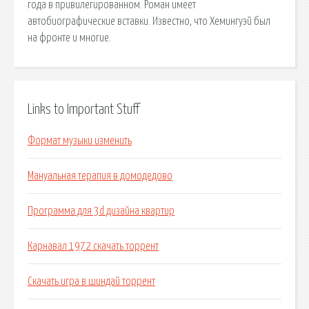
года в привилегированном. Роман имеет
автобиографические вставки. Известно, что Хемингуэй был
на фронте и многие.
Links to Important Stuff
Формат музыки изменить
Мануальная терапия в домодедово
Программа для 3d дизайна квартир
Карнавал 1972 скачать торрент
Скачать игра в шиндай торрент