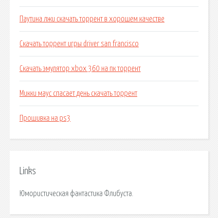
Паутина лжи скачать торрент в хорошем качестве
Скачать торрент игры driver san francisco
Скачать эмулятор xbox 360 на пк торрент
Микки маус спасает день скачать торрент
Прошивка на ps3
Links
Юмористическая фантастика Флибуста.