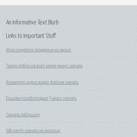
An Informative Text Blurb
Links to Important Stuff
Игра симулятор вождения на двоих
Твори добро на всей земле минус скачать
Конвертер аудио видео файлов скачать
Ершова голобородько 5 класс скачать
Скачать паблишер
Silk paints скачать на андроид