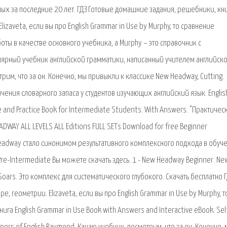
ых за последние 20 лет. ГДЗ Готовые домашние задания, решебники, кн
lizaveta, если вы про English Grammar in Use by Murphy, то сравнение
ты в качестве основного учебника, а Murphy – это справочник с
улярный учебник английской грамматики, написанный учителем английско
им, что за он. Конечно, мы привыкли к классике New Headway, Cutting.
личения словарного запаса у студентов изучающих английский язык. Englis
 and Practice Book for Intermediate Students. With Answers. "Практичес
WAY ALL LEVELS ALL Editions FULL SETs Download for free Beginner
Headway стало синонимом результативного комплексного подхода в обуч
Pre-Intermediate Вы можете скачать здесь. 1 - New Headway Beginner. Ne
 Soars. Это комплекс для систематического глубокого. Скачать бесплатно Г
, геометрии. Elizaveta, если вы про English Grammar in Use by Murphy, т
га English Grammar in Use Book with Answers and Interactive eBook: Sel