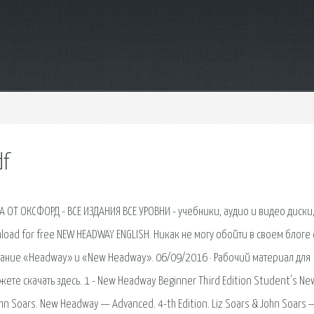
df
ОТ ОКСФОРД - ВСЕ ИЗДАНИЯ ВСЕ УРОВНИ - учебники, аудио и видео диски
nload for free NEW HEADWAY ENGLISH. Никак не могу обойти в своем блоге
вание «Headway» и «New Headway». 06/09/2016 · Рабочий материал для
жете скачать здесь. 1 - New Headway Beginner Third Edition Student's Ne
ohn Soars. New Headway — Advanced. 4-th Edition. Liz Soars & John Soars 