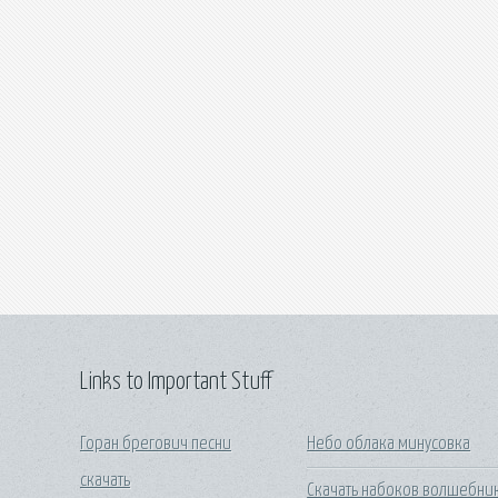
Links to Important Stuff
Горан брегович песни
Небо облака минусовка
скачать
Скачать набоков волшебни