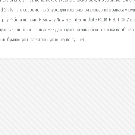
rners of English Raymond. Качаю учебник, посмотрим, что за он. Конечно,
d Skills - это современный курс, для увеличения словарного запаса у сту
urphy Работа по теме: Headway New Pre-Intermediate FOURTH EDITION 7 от
выучить английский язык дома? Для изучения английского языка необязат
купить бумажную и электронную книгу по лучшей.