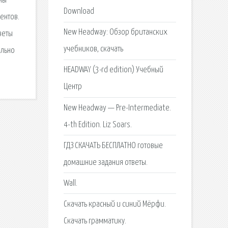
 мы
Download
дентов.
New Headway: Обзор британских
веты
учебников, скачать
ельно
HEADWAY (3-rd edition) Учебный
Центр
New Headway — Pre-Intermediate.
4-th Edition. Liz Soars.
ГДЗ СКАЧАТЬ БЕСПЛАТНО готовые
домашние задания ответы.
Wall.
Скачать красный и синий Мёрфи.
Скачать грамматику.