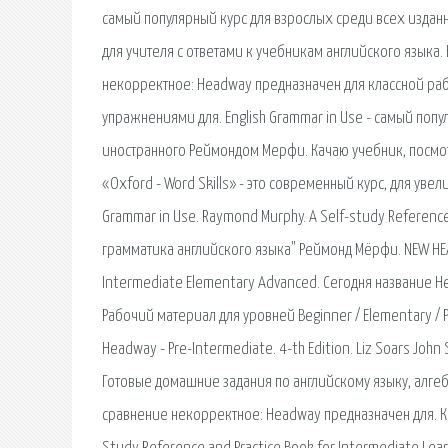
самый популярный курс для взрослых среди всех изданн
для учителя с ответами к учебникам английского языка. E
некорректное: Headway предназначен для классной рабо
упражнениями для. English Grammar in Use - самый поп
иностранного Реймондом Мерфи. Качаю учебник, посмотр
«Oxford - Word Skills» - это современный курс, для уве
Grammar in Use. Raymond Murphy. A Self-study Reference
грамматика английского языка" Реймонд Мёрфи. NEW HEAD
Intermediate Elementary Advanced. Сегодня название 
Рабочий материал для уровней Beginner / Elementary / 
Headway - Pre-Intermediate. 4-th Edition. Liz Soars John
Готовые домашние задания по английскому языку, алгебре
сравнение некорректное: Headway предназначен для. Кни