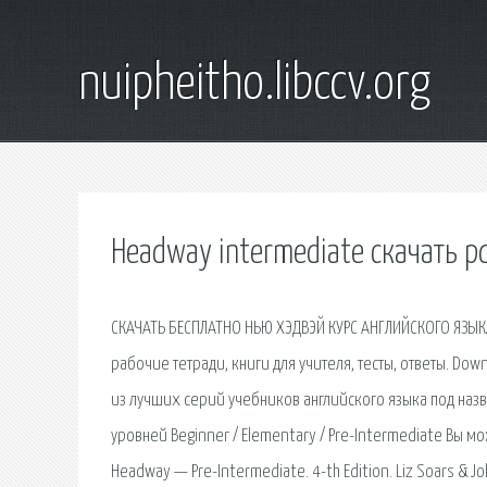
nuipheitho.libccv.org
Headway intermediate скачать p
СКАЧАТЬ БЕСПЛАТНО НЬЮ ХЭДВЭЙ КУРС АНГЛИЙСКОГО ЯЗЫКА 
рабочие тетради, книги для учителя, тесты, ответы. Dow
из лучших серий учебников английского языка под наз
уровней Beginner / Elementary / Pre-Intermediate Вы мо
Headway — Pre-Intermediate. 4-th Edition. Liz Soars & J