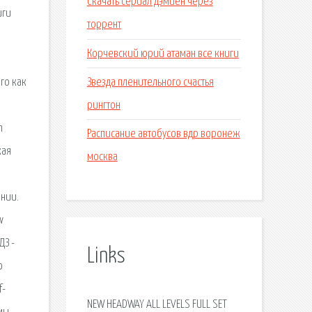
Скачать сериал дэмиен через
иги
торрент
Корчевский юрий атаман все книги
Звезда пленительного счастья
го как
рингтон
h
Расписание автобусов вдр воронеж
кая
москва
ении.
w
ДЗ -
Links
о
f-
NEW HEADWAY ALL LEVELS FULL SET