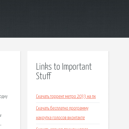
Links to Important
Stuff
,
 одну
Скачать торрент метро 2033 на пк
Скачать бесплатно программу
w
накрутка голосов вконтакте
—