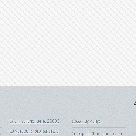
A
Бланк заявления на 20000
Урсал тау минус
из материнского капитала
к
Старкрафт 1 скачать торрент