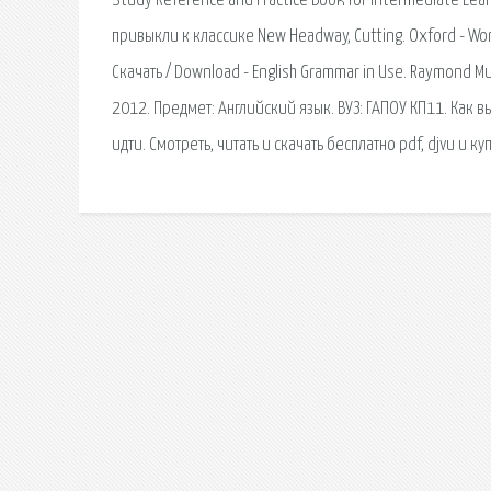
Study Reference and Practice Book for Intermediate Lea
привыкли к классике New Headway, Cutting. Oxford - Wor
Скачать / Download - English Grammar in Use. Raymond M
2012. Предмет: Английский язык. ВУЗ: ГАПОУ КП11. Как 
идти. Смотреть, читать и скачать бесплатно pdf, djvu и 