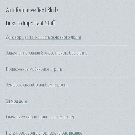
An Informative Text Blurb
Links to Important Stuff
Договор цессии на часть основного долга
Задачник по химии 8 класс скачать бесплатно
Приложение майнкрафт играть
Земфира спасибо альбом торрент
Sh мод дота
Скачать музыку контакта на компьютер
Г ульяновск волга спорт арена расписание