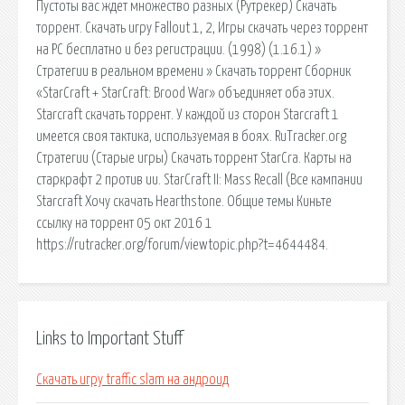
Пустоты вас ждет множество разных (Рутрекер) Скачать
торрент. Скачать игру Fallout 1, 2, Игры скачать через торрент
на PC бесплатно и без регистрации. (1998) (1.16.1) »
Стратегии в реальном времени » Скачать торрент Сборник
«StarCraft + StarCraft: Brood War» объединяет оба этих.
Starcraft скачать торрент. У каждой из сторон Starcraft 1
имеется своя тактика, используемая в боях. RuTracker.org
Стратегии (Старые игры) Скачать торрент StarCra. Карты на
старкрафт 2 против ии. StarCraft II: Mass Recall (Все кампании
Starcraft Хочу скачать Hearthstone. Общие темы Киньте
ссылку на торрент 05 окт 2016 1
https://rutracker.org/forum/viewtopic.php?t=4644484.
Links to Important Stuff
Скачать игру traffic slam на андроид