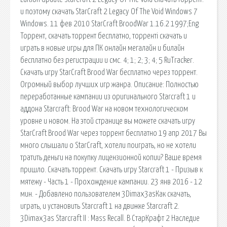
и поэтому скачать StarCraft 2 Legacy Of The Void Windows 7
Windows. 11 фев 2010 StarCraft BroodWar 1.16.2 1997;Eng
Торрент, скачать торрент бесплатно, торренті скачать и
играть в новые игры для ПК онлайн мегалайн и билайн
бесплатно без регистрации и смс. 4; 1; 2; 3; 4; 5 RuTracker.
Скачать игру StarCraft Brood War бесплатно через торрент.
Огромный выбор лучших игр жанра. Описание: Полностью
переработанные кампании из оригинального Starcraft 1 и
аддона Starcraft: Brood War на новом технологическом
уровне и новом. На этой странице вы можете скачать игру
StarCraft Brood War через торрент бесплатно 19 апр 2017 Вы
много слышали о StarCraft, хотели поиграть, но не хотели
тратить деньги на покупку лицензионной копии? Ваше время
пришло. Скачать торрент. Скачать игру Starcraft 1 - Призыв к
мятежу - Часть 1 - Прохождение кампании. 23 янв 2016 - 12
мин. - Добавлено пользователем 3Dimax3asКак скачать,
играть, и установить Starcraft 1 на движке Starcraft 2.
3Dimax3as Starcraft II : Mass Recall. В СтарКрафт 2 Наследие