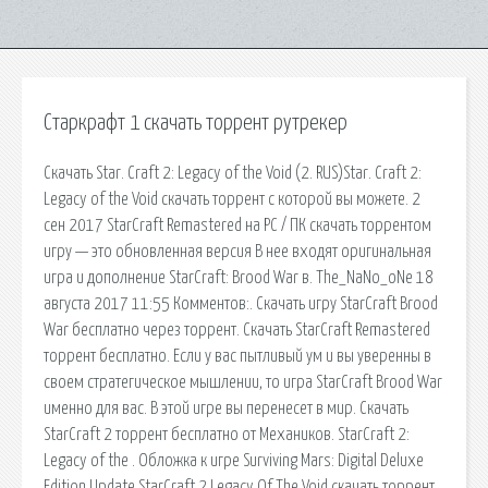
Старкрафт 1 скачать торрент рутрекер
Скачать Star. Craft 2: Legacy of the Void (2. RUS)Star. Craft 2:
Legacy of the Void скачать торрент с которой вы можете. 2
сен 2017 StarCraft Remastered на PC / ПК скачать торрентом
игру — это обновленная версия В нее входят оригинальная
игра и дополнение StarCraft: Brood War в. The_NaNo_oNe 18
августа 2017 11:55 Комментов:. Скачать игру StarCraft Brood
War бесплатно через торрент. Скачать StarCraft Remastered
торрент бесплатно. Если у вас пытливый ум и вы уверенны в
своем стратегическое мышлении, то игра StarCraft Brood War
именно для вас. В этой игре вы перенесет в мир. Скачать
StarCraft 2 торрент бесплатно от Механиков. StarCraft 2:
Legacy of the . Обложка к игре Surviving Mars: Digital Deluxe
Edition Update StarCraft 2 Legacy Of The Void скачать торрент.