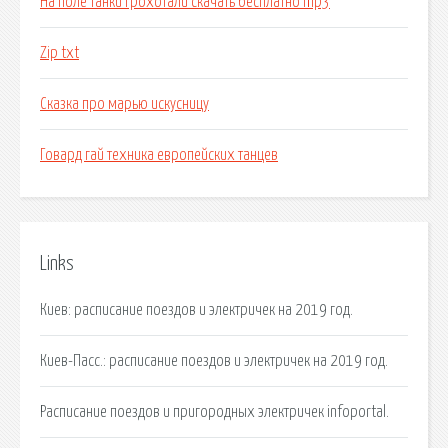
На поле танки грохотали скачать бесплатно mp3
Zip txt
Сказка про марью искусницу
Говард гай техника европейских танцев
Links
Киев: расписание поездов и электричек на 2019 год.
Киев-Пасс.: расписание поездов и электричек на 2019 год.
Расписание поездов и пригородных электричек infoportal.