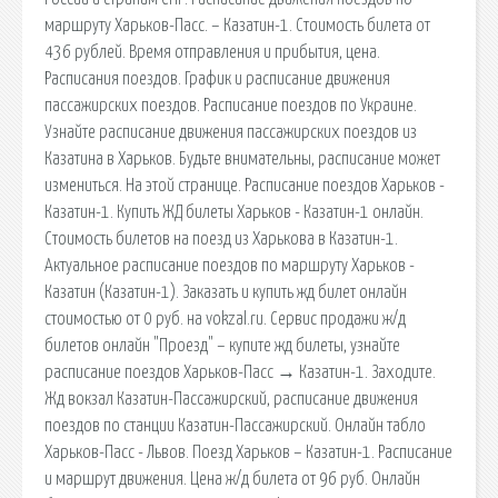
маршруту Харьков-Пасс. – Казатин-1. Стоимость билета от
436 рублей. Время отправления и прибытия, цена.
Расписания поездов. График и расписание движения
пассажирских поездов. Расписание поездов по Украине.
Узнайте расписание движения пассажирских поездов из
Казатина в Харьков. Будьте внимательны, расписание может
измениться. На этой странице. Расписание поездов Харьков -
Казатин-1. Купить ЖД билеты Харьков - Казатин-1 онлайн.
Стоимость билетов на поезд из Харькова в Казатин-1.
Актуальное расписание поездов по маршруту Харьков -
Казатин (Казатин-1). Заказать и купить жд билет онлайн
стоимостью от 0 руб. на vokzal.ru. Сервис продажи ж/д
билетов онлайн "Проезд" – купите жд билеты, узнайте
расписание поездов Харьков-Пасс → Казатин-1. Заходите.
Жд вокзал Казатин-Пассажирский, расписание движения
поездов по станции Казатин-Пассажирский. Онлайн табло
Харьков-Пасс - Львов. Поезд Харьков – Казатин-1. Расписание
и маршрут движения. Цена ж/д билета от 96 руб. Онлайн