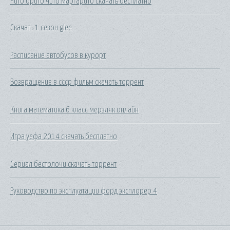
Чито брито чито маргарито скачать бесплатно
Скачать 1 сезон glee
Расписание автобусов в курорт
Возвращение в ссср фильм скачать торрент
Книга математика 6 класс мерзляк онлайн
Игра уефа 2014 скачать бесплатно
Сериал бестолочи скачать торрент
Руководство по эксплуатации форд эксплорер 4