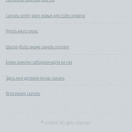
Скачать sentry guns новые для csdm сервера
Купить книги оникс
Школа убийц аниме скачать торрент
Бланк лимитно заборная карта на гсм
Здесь моя деревня песню скачать
Игра минер скачать
© Untitled. All rights reserved.