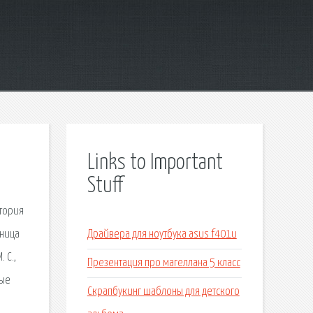
Links to Important
Stuff
стория
сница
Драйвера для ноутбука asus f401u
 С.,
Презентация про магеллана 5 класс
вые
Скрапбукинг шаблоны для детского