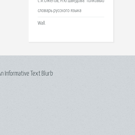
С.И.Ожегов, Н.Ю.Шведова. Толковый
словарь русского языка
Wall.
n Informative Text Blurb