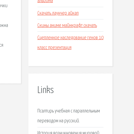
альбома
очки
Скачать лаунчер айкап
Скины аниме майнкрафт скачать
олжна
Сцепленное наследование генов 10
ся
класс презентация
Links
Псалтирь учебная с параллельным
переводом на русский.
История возникновения мировой