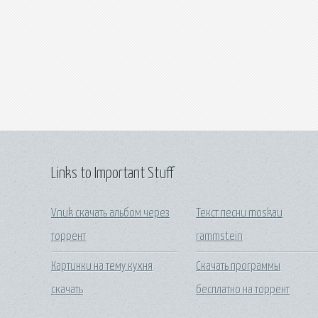
Links to Important Stuff
Vnuk скачать альбом через
Текст песни moskau
торрент
rammstein
Картинки на тему кухня
Скачать программы
скачать
бесплатно на торрент