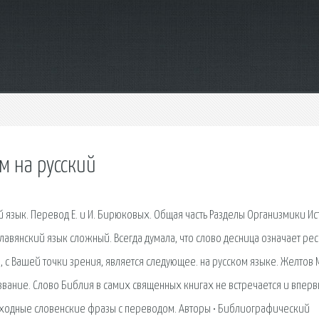
м на русский
 язык. Перевод Е. и И. Бирюковых. Общая часть Разделы Организмики И
авянский язык сложный. Всегда думала, что слово десница означает ре
 с Вашей точки зрения, является следующее. на русском языке. Желтов М.
 Название. Слово Библия в самих священных книгах не встречается и впер
иходные словенские фразы с переводом. Авторы • Библиографический