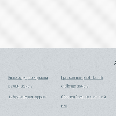
A
Книга будущего адвоката
Приложение photo booth
резник скачать
challenge скачать
1s бухгалтерия торрент
Образец боевого листка к 9
мая