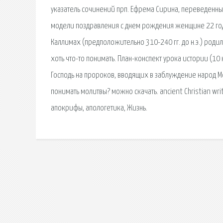
указатель сочинений прп. Ефрема Сирина, переведенных
модели поздравления с днем рождения женщине 22 года
Каллимах (предположительно 310-240 гг. до н.э.) родилс
хоть что-то понимать. План-конспект урока истории (10 
Господь на пророков, вводящих в заблуждение народ Мо
понимать молитвы? можно скачать. ancient Christian writ
апокрифы, апологетика, Жизнь.