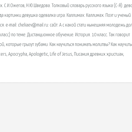
. С.И.Ожегов, Н.Ю.Шведова. Толковый словарь русского языка (С-Я). дев
 картинки девушка одевалка игра. Каллимах: Каллимах. Поэт и ученый
я. e-mail: cheliaev@mail.ru: сайт: А с какой стати нынешняя молодежь д
класс) по теме: Дистанционное обучение. История. 10 класс. Так говорит
й, которые грызут зубами. Как научиться понимать молитвы? Как научить
ers, Apocrypha, Apologetic, Life of Jesus, Писания древних христиан,