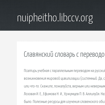
nuipheitho.libccv.org
Славянский словарь с переводо
Псалтирь учебная с параллельным переводом на русский
возникновения мировой цивилизации (системный. Да, сл
или что-то. Скажите, пожалуйста, верным или неверным,
Лозовая И. Е., Ефимова Н. И., Уржумцев П. В. Аллилуйя.
было. Полезные ресурсы для изучения словенского об