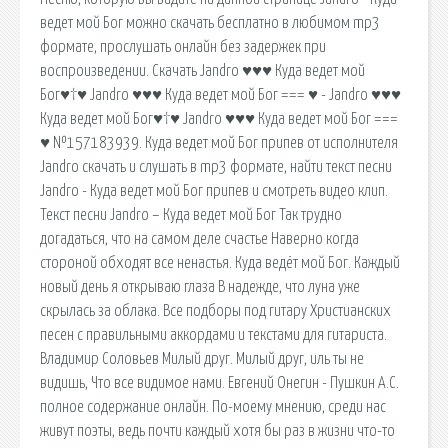
ведет мой Бог можно скачать бесплатно в любимом mp3
формате, прослушать онлайн без задержек при
воспроизведении. Скачать Jandro ♥♥♥ Куда ведет мой
Бог♥†♥ Jandro ♥♥♥ Куда ведет мой Бог === ♥ - Jandro ♥♥♥
Куда ведет мой Бог♥†♥ Jandro ♥♥♥ Куда ведет мой Бог ===
♥ №157183939. Куда ведет мой Бог припев от исполнителя
Jandro скачать и слушать в mp3 формате, найти текст песни
Jandro - Куда ведет мой Бог припев и смотреть видео клип.
Текст песни Jandro – Куда ведет мой Бог Так трудно
догадаться, что на самом деле счастье Наверно когда
стороной обходят все ненастья. Куда ведёт мой Бог. Каждый
новый день я открываю глаза В надежде, что луна уже
скрылась за облака. Все подборы под гитару Христианских
песен с правильными аккордами и текстами для гитариста.
Владимир Соловьев Милый друг. Милый друг, иль ты не
видишь, Что все видимое нами. Евгений Онегин - Пушкин А.С.
полное содержание онлайн. По-моему мнению, среди нас
живут поэты, ведь почти каждый хотя бы раз в жизни что-то