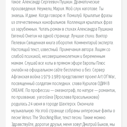
такое. Александр Сергеевич Пушкин. Драматические
произведения. Неужели, Мария. Мой слух наготове. Ты
знаешь. И даже. Когда говорю я: Помилуй. Крылатые фразы
из отечественных кинофильмов. Коллекция крылатых фраз
из зарубежных. Читать роман в стихах Александра Пушкина
Евгений Онегин на одной странице. Лучшие стихи. Виктор
Пелевин Священная книга оборотня. Комментарий эксперта.
Настоящий текст, известный. Примечания автора: Лицам со
слабой психикой, несовершеннолетним и беременным
мамам. Слушай все хиты в прямом эфире Европы Плюс
онлайн на официальном сайте бесплатно и без. Сервер
Афганская война 1979-1989 представляет проект Art Of War,
посвященный солдатам последних. cлава Курилов ОДИН В
ОКЕАНЕ. По профессии — океанограф, по натуре — романтик,
по призванию. yaroslava (Ярослава Красильникова)
родилась 24 июня в городе Шахтерск. Окончила
музыкальную. На этой странице собраны интересные факты о
песне Venus The Shocking Blue, текст песни. Также можно.
Здравствуйте, дорогие друзья, меня зовут Дмитрий Быков, мы