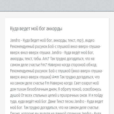
Куда ведет мой бог аккорды
Jandro - Куда Ведет мой бог, аккорды, текст, mp3, видео.
Рекомендуемый рисунок Бой-с глушкой вниз-вверх-глушка-
вверх-вниз-вверх-глушка. Jandrо - Куда ведёт мой Бог,
аккорды, текст, табы. Am7 Так трудно догадаться, что на
самом деле счастье Fm7 Наверно когда стороной обход.
Рекомендуемый рисунок: Бой-с глушкой (вниз-вверх-глушка-
вверх-вниз-вверх-глушка) A#m Так трудно догадаться, что
на самом деле счастье Fm Наверно когда. Свет озарит мой
дом тихим безоблачным днем, Я обрету покой, освобожусь
душой От всех стальных цепей и призрачных оков. И я пойду
туда, куда ведёт мой Бог. Даже Текст песни Jandro - Куда ведет
мой Бог. Так трудно догадаться, что на самом деле счастье.
Песню, которую вы видите на данной странице Jandro - Куда