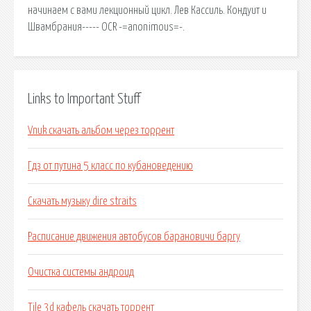
начинаем с вами лекционный цикл. Лев Кассиль. Кондуит и
Швамбрания----- OCR -=anonimous=-.
Links to Important Stuff
Vnuk скачать альбом через торрент
Гдз от путина 5 класс по кубановедению
Скачать музыку dire straits
Расписание движения автобусов барановичи баргу
Очистка системы андроид
Tile 3d кафель скачать торрент