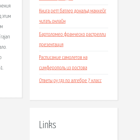
енения
Книга ретт батлер дональд маккейг
д этим
читать онлайн
ем
Бартоломео франческо растрелли
rajan
презентация
ало.
Расписание самолетов на
о
симферополь из ростова
1.
Ответы ру гдз по алгебре 7 класс
Links