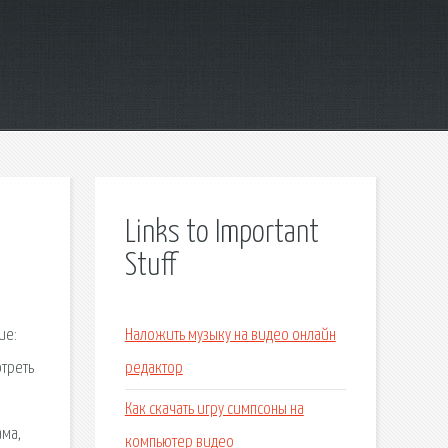
Links to Important
Stuff
ие:
Наложить музыку на видео онлайн
отреть
редактор
Как скачать игру симпсоны на
ама,
компьютер видео