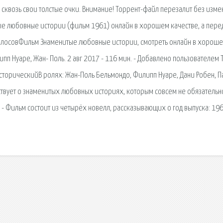
м сквозь свои толстые очки. Внимание! Торрент-файл перезалит без изм
е любовные истории (фильм 1961) онлайн в хорошем качестве, а пере
7 голосовФильм Знаменитые любовные истории, смотреть онлайн в хорош
пп Нуаре, Жан- Поль. 2 авг 2017 - 116 мин. - Добавлено пользователем T
орическийВ ролях: Жан-Поль Бельмондо, Филипп Нуаре, Дани Робен, П
твует о знаменитых любовных историях, которым совсем не обязательн
- Фильм состоит из четырёх новелл, рассказывающих о год выпуска: 196