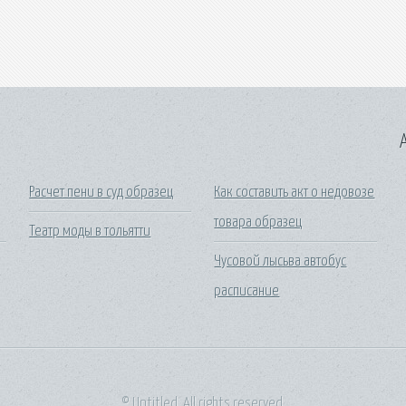
A
Расчет пени в суд образец
Как составить акт о недовозе
товара образец
Театр моды в тольятти
Чусовой лысьва автобус
расписание
© Untitled. All rights reserved.