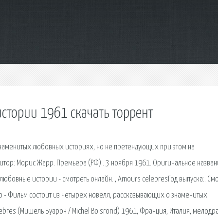
тории 1961 скачать торрент
наменитых любовных историях, но не претендующих при этом на
итор: Морис Жарр. Премьера (РФ):. 3 ноября 1961. Оригинальное назван
бовные истории - смотреть онлайн. , Amours celebresГод выпуска:. См
 - Фильм состоит из четырёх новелл, рассказывающих о знаменитых
res (Мишель Буарон / Michel Boisrond) 1961, Франция, Италия, мелодр